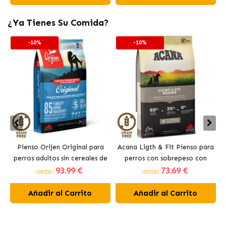
¿Ya Tienes Su Comida?
-10%
-10%
Pienso Orijen Original para
Acana Ligth & Fit Pienso para
perros adultos sin cereales de
perros con sobrepeso con
93
.99 €
73
.69 €
pollo
pollo fresco
(DESDE)
(DESDE)
Añadir al Carrito
Añadir al Carrito