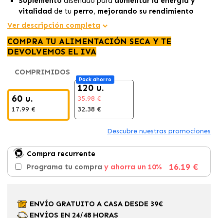
Suplemento
diseñado para
aumentar la energía y
vitalidad
de tu
perro
,
mejorando su rendimiento
físico.
Ver descripción completa
Contiene
taurina
y
vitaminas B
, esenciales para la
COMPRA TU ALIMENTACIÓN SECA Y TE
producción de energía durante
actividades exigentes.
DEVOLVEMOS EL IVA
Ideal para
perros activos
o en
momentos de
estrés
,ayuda a
mejorar la resistencia y reducir la
COMPRIMIDOS
fatiga.
Pack ahorro
120 u.
60 u.
35.98 €
17.99 €
32.38 €
Descubre nuestras promociones
Compra recurrente
16.19 €
Programa tu compra
y ahorra un 10%
ENVÍO GRATUITO A CASA DESDE 39€
ENVÍOS EN 24/48 HORAS