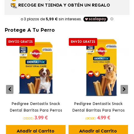
RECOGE EN TIENDA Y OBTÉN UN REGALO
Protege A Tu Perro
ENVÍO GRATIS
ENVÍO GRATIS
Pedigree Dentastix Snack
Pedigree Dentastix Snack
Dental Barritas Para Perros
Dental Barritas Para Perros
3
.99 €
4
.99 €
Medianos 10-25 kg
Grandes +25 kg
(DESDE)
(DESDE)
Añadir al Carrito
Añadir al Carrito