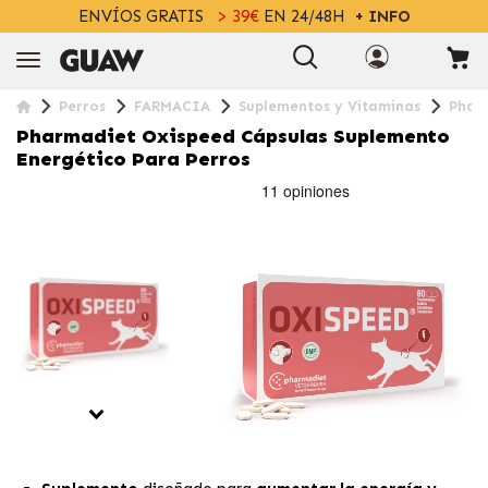
ENVÍOS GRATIS
> 39€
EN 24/48H
+ INFO
Perros
FARMACIA
Suplementos y Vitaminas
Phar
Pharmadiet Oxispeed Cápsulas Suplemento
Energético Para Perros