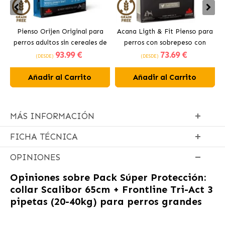
Pienso Orijen Original para
Acana Ligth & Fit Pienso para
perros adultos sin cereales de
perros con sobrepeso con
93
.99 €
73
.69 €
pollo
pollo fresco
(DESDE)
(DESDE)
Añadir al Carrito
Añadir al Carrito
MÁS INFORMACIÓN
FICHA TÉCNICA
OPINIONES
Opiniones sobre
Pack Súper Protección:
collar Scalibor 65cm + Frontline Tri-Act 3
pipetas (20-40kg) para perros grandes