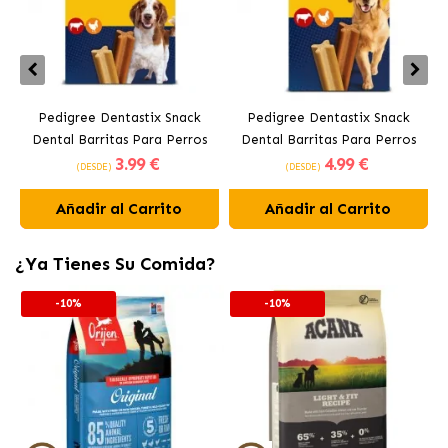
Pedigree Dentastix Snack
Pedigree Dentastix Snack
Dental Barritas Para Perros
Dental Barritas Para Perros
3
.99 €
4
.99 €
Medianos 10-25 kg
Grandes +25 kg
(DESDE)
(DESDE)
Añadir al Carrito
Añadir al Carrito
¿Ya Tienes Su Comida?
-10%
-10%