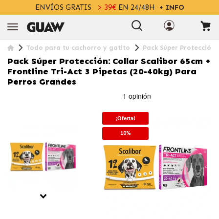
ENVÍOS GRATIS
> 39€
EN 24/48H
+ INFO
Todo para tu cachorro y gatito
Pack Súper Protección: 
Pack Súper Protección: Collar Scalibor 65cm +
Frontline Tri-Act 3 Pipetas (20-40kg) Para
Perros Grandes
¡Oferta!
10%