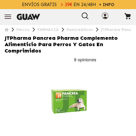
ENVÍOS GRATIS
> 39€
EN 24/48H
+ INFO
Perros
FARMACIA
Pancreáticos
JTPharma Pancre
JTPharma Pancrea Pharma Complemento
Alimenticio Para Perros Y Gatos En
Comprimidos