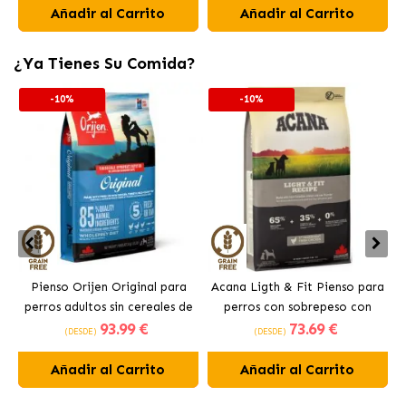
Añadir al Carrito
Añadir al Carrito
¿Ya Tienes Su Comida?
-10%
-10%
Pienso Orijen Original para
Acana Ligth & Fit Pienso para
perros adultos sin cereales de
perros con sobrepeso con
93
.99 €
73
.69 €
pollo
pollo fresco
(DESDE)
(DESDE)
Añadir al Carrito
Añadir al Carrito