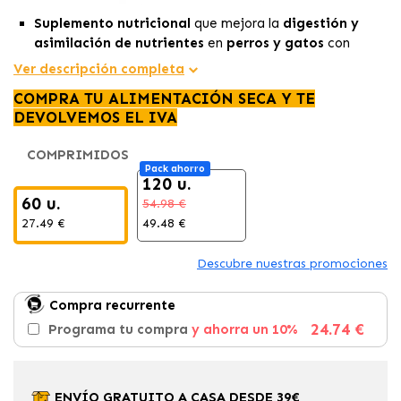
Suplemento nutricional
que mejora la
digestión y
asimilación de nutrientes
en
perros y gatos
con
trastornos digestivos.
Ver descripción completa
Este suplemento enzimático ayuda a tratar afecciones
COMPRA TU ALIMENTACIÓN SECA Y TE
como
diarrea, flatulencia y síndrome de mala
DEVOLVEMOS EL IVA
absorción.
Su fórmula natural y sin fármacos
facilita la absorción
COMPRIMIDOS
de nutrientes y favorece la salud digestiva
en
Pack ahorro
animales.
120 u.
60 u.
54.98 €
27.49 €
49.48 €
Descubre nuestras promociones
Compra recurrente
24.74 €
Programa tu compra
y ahorra un 10%
ENVÍO GRATUITO A CASA DESDE 39€