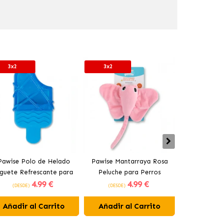
3x2
3x2
Pawise Polo de Helado
Pawise Mantarraya Rosa
Pack de 
uguete Refrescante para
Peluche para Perros
Perros Re
4
.99 €
4
.99 €
Perros
Navida
(DESDE)
(DESDE)
(DESDE
Añadir al Carrito
Añadir al Carrito
Añadir 