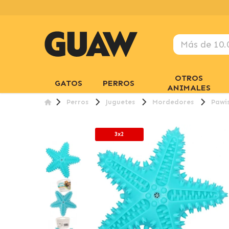
OTROS
GATOS
PERROS
ANIMALES
Perros
Juguetes
Mordedores
Pawis
3x2