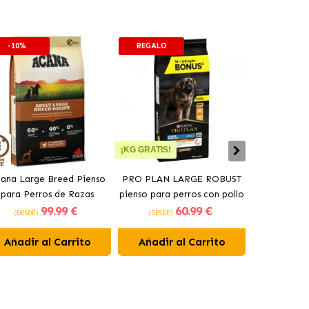
-10%
REGALO
-10%
¡KG GRATIS!
ana Large Breed Pienso
PRO PLAN LARGE ROBUST
Orijen Sen
para Perros de Razas
pienso para perros con pollo
perros may
99
.99 €
60
.99 €
Grandes con Pollo
(DESDE)
(DESDE)
(DESDE)
Añadir al Carrito
Añadir al Carrito
Añadir 