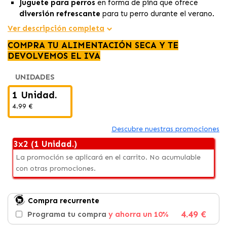
Juguete para perros
en forma de piña que ofrece
diversión refrescante
para tu perro durante el verano.
Medidas: 15x7cm
Ver descripción completa
El
gel interior
de la piña se mantiene frío durante largos
COMPRA TU ALIMENTACIÓN SECA Y TE
períodos de tiempo, asegurando una
experiencia
DEVOLVEMOS EL IVA
refrescante
para tu perro mientras juega.
Al flotar en el agua, este juguete es perfecto para jugar
UNIDADES
en
lugares acuáticos como piscinas o lagos.
1 Unidad.
4.99 €
Descubre nuestras promociones
3x2 (1 Unidad.)
La promoción se aplicará en el carrito. No acumulable
con otras promociones.
Compra recurrente
4.49 €
Programa tu compra
y ahorra un 10%