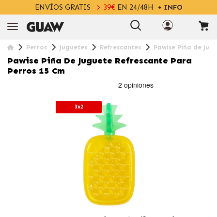
ENVÍOS GRATIS
> 39€
EN 24/48H
+ INFO
Perros
Juguetes
Refrescantes
Pawise Piña de Jug
Pawise Piña De Juguete Refrescante Para
Perros 15 Cm
3x2