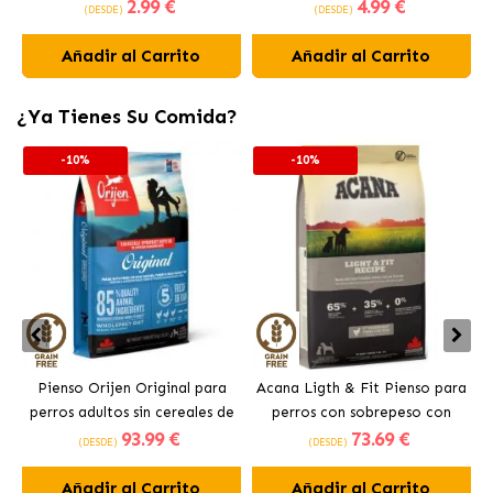
2
.99 €
4
.99 €
Perros 12 cm
(DESDE)
(DESDE)
Añadir al Carrito
Añadir al Carrito
¿Ya Tienes Su Comida?
-10%
-10%
Pienso Orijen Original para
Acana Ligth & Fit Pienso para
perros adultos sin cereales de
perros con sobrepeso con
93
.99 €
73
.69 €
pollo
pollo fresco
(DESDE)
(DESDE)
Añadir al Carrito
Añadir al Carrito