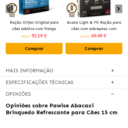
Ração Orijen Original para
Acana Light & Fit Ração para
cães adultos com frango
cães com sobrepeso com
92
.19 €
69
.49 €
frango fresco
(DESDE)
(DESDE)
Comprar
Comprar
MAIS INFORMAÇÃO
ESPECIFICAÇÕES TÉCNICAS
OPINIÕES
Opiniões sobre
Pawise Abacaxi
Brinquedo Refrescante para Cães 15 cm