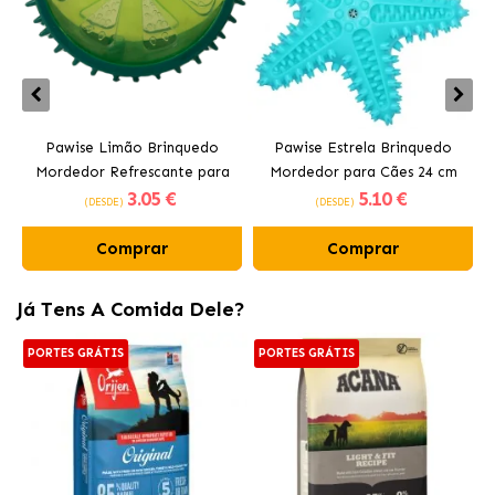
Pawise Limão Brinquedo
Pawise Estrela Brinquedo
Mordedor Refrescante para
Mordedor para Cães 24 cm
3
.05 €
5
.10 €
Cães 12 cm
(DESDE)
(DESDE)
Comprar
Comprar
Já Tens A Comida Dele?
PORTES GRÁTIS
PORTES GRÁTIS