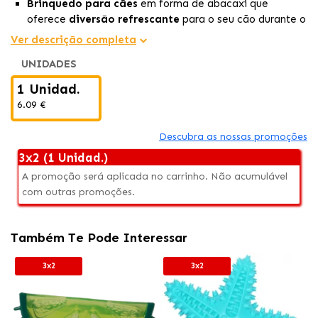
Brinquedo para cães
em forma de abacaxi que
oferece
diversão refrescante
para o seu cão durante o
verão. Medidas: 15x7cm
Ver descrição completa
O
gel interior
do abacaxi permanece frio por longos
UNIDADES
períodos, garantindo uma
experiência refrescante
para o seu cão enquanto brinca.
1 Unidad.
Ao flutuar na água, este brinquedo é perfeito para
6.09 €
brincar em
locais aquáticos como piscinas ou lagos.
Descubra as nossas promoções
3x2 (1 Unidad.)
A promoção será aplicada no carrinho. Não acumulável
com outras promoções.
Também Te Pode Interessar
3x2
3x2