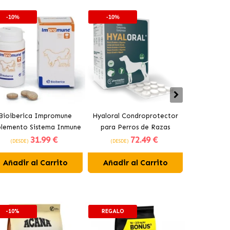
-10%
-10%
-10%
Bioiberica Impromune
Hyaloral Condroprotector
Pharmadie
plemento Sistema Inmune
para Perros de Razas
Condroprot
31
.99 €
72
.49 €
para Perros y Gatos
Grandes Pharmadiet
para Pe
(DESDE)
(DESDE)
(DESDE)
Comprimidos
Añadir al Carrito
Añadir al Carrito
Añadir 
-10%
REGALO
-10%