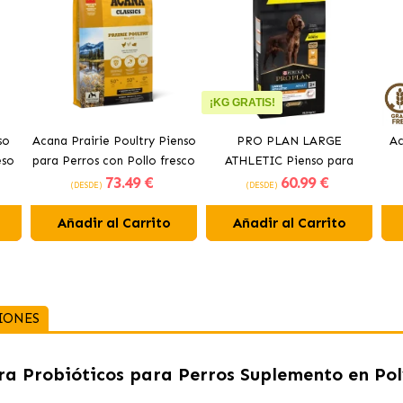
¡KG GRATIS!
so
Acana Prairie Poultry Pienso
PRO PLAN LARGE
Ac
eso
para Perros con Pollo fresco
ATHLETIC Pienso para
73
.49 €
60
.99 €
perros con pollo
(DESDE)
(DESDE)
Añadir al Carrito
Añadir al Carrito
IONES
ra Probióticos para Perros Suplemento en Po