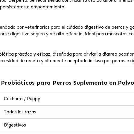
ual del perro. Se recomienda continuar su uso durante al menos
s persistentes o empeoramiento.
dada por veterinarios para el cuidado digestivo de perros y ga
orte digestivo seguro y de alta eficacia, ideal para mascotas con
ótica práctica y eficaz, diseñada para aliviar la diarrea ocasional
 necesidad de receta y altamente aceptado incluso por perros exi
 Probióticos para Perros Suplemento en Polvo
Cachorro / Puppy
Todas las razas
Digestivos