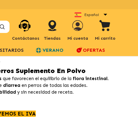
Español
Contáctanos
Tiendas
Mi cuenta
Mi carrito
SITARIOS
VERANO
OFERTAS
o
erros Suplemento En Polvo
s
que favorecen el equilibrio de la
flora intestinal
.
de
diarrea
en perros de todas las edades.
bilidad
y sin necesidad de receta.
VEMOS EL IVA