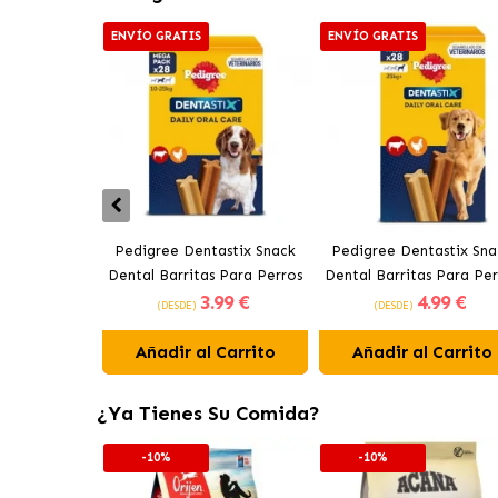
ENVÍO GRATIS
ENVÍO GRATIS
Pedigree Dentastix Snack
Pedigree Dentastix Sna
Dental Barritas Para Perros
Dental Barritas Para Per
3
.99 €
4
.99 €
Medianos 10-25 kg
Grandes +25 kg
(DESDE)
(DESDE)
Añadir al Carrito
Añadir al Carrito
¿Ya Tienes Su Comida?
-10%
-10%