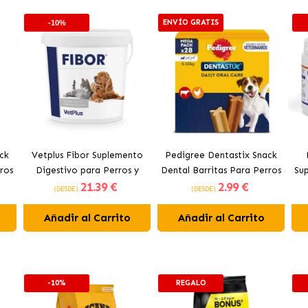
ENVÍO GRATIS
-10%
ck
Vetplus Fibor Suplemento
Pedigree Dentastix Snack
ros
Digestivo para Perros y
Dental Barritas Para Perros
Su
21
.39 €
2
.99 €
Gatos
Pequeños 5-10 kg
(DESDE)
(DESDE)
Añadir al Carrito
Añadir al Carrito
-10%
REGALO