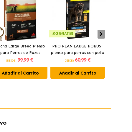
¡KG GRATIS!
ana Large Breed Pienso
PRO PLAN LARGE ROBUST
Orijen Sen
para Perros de Razas
pienso para perros con pollo
perros may
99
.99 €
60
.99 €
Grandes con Pollo
(DESDE)
(DESDE)
(DESDE)
Añadir al Carrito
Añadir al Carrito
Añadir 
lvo