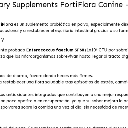
 Supplements FortiFlora Canine – 
iFlora
es un suplemento probiótico en polvo, especialmente di
ocasional y a restablecer el equilibrio intestinal gracias a su fo
a?
mente probado
Enterococcus faecium SF68
(1x10⁸ CFU por sobre)
 que los microorganismos sobrevivan hasta llegar al tracto dige
omas de diarrea, favoreciendo heces más firmes.
 restablecer una flora saludable tras episodios de estrés, cambi
 sus antioxidantes integrados que contribuyen a una mejor respu
 con poco apetito o en recuperación, ya que su sabor mejora la pa
espolvorea sobre la comida una vez al día, sin necesidad de rece