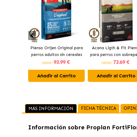
Pienso Orijen Original para
Acana Ligth & Fit Pien
perros adultos sin cereales
para perros con sobrep
93
.99 €
73
.69 €
de pollo
con pollo fresco
(DESDE)
(DESDE)
Añadir al Carrito
Añadir al Carrito
FICHA TÉCNICA
OPIN
MÁS INFORMACIÓN
Información sobre
Proplan FortiFlo