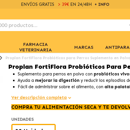
ENVÍOS GRATIS
> 39€
EN 24/48H
+ INFO
FARMACIA
MARCAS
ANTIPARA
VETERINARIA
Proplan FortiFlora Probióticos para Perros Suplemento en Polv
Proplan FortiFlora Probióticos Para P
Suplemento para perros en polvo con
probióticos vivo
Ayuda a
mejorar la digestión
y reducir los episodios 
Fácil de administrar sobre el alimento, con
alta palata
Ver descripción completa
COMPRA TU ALIMENTACIÓN SECA Y TE DEVOL
UNIDADES