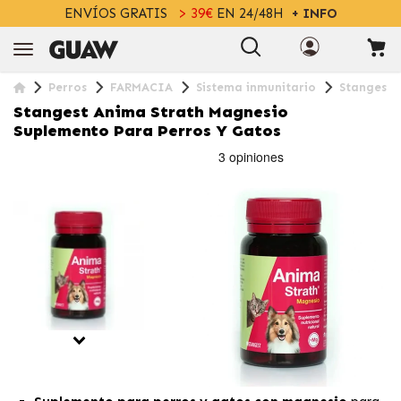
ENVÍOS GRATIS
> 39€
EN 24/48H
+ INFO
Perros
FARMACIA
Sistema inmunitario
Stangest 
Stangest Anima Strath Magnesio
Suplemento Para Perros Y Gatos