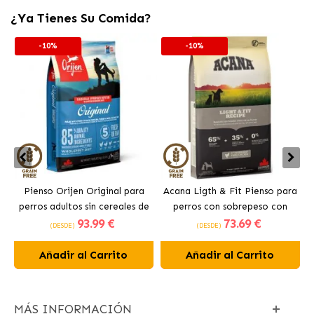
¿Ya Tienes Su Comida?
-10%
-10%
Pienso Orijen Original para
Acana Ligth & Fit Pienso para
perros adultos sin cereales de
perros con sobrepeso con
93
.99 €
73
.69 €
pollo
pollo fresco
(DESDE)
(DESDE)
Añadir al Carrito
Añadir al Carrito
MÁS INFORMACIÓN