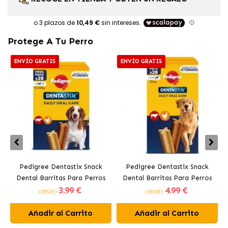
Protege A Tu Perro
ENVÍO GRATIS
ENVÍO GRATIS
Pedigree Dentastix Snack
Pedigree Dentastix Snack
Dental Barritas Para Perros
Dental Barritas Para Perros
3
.99 €
4
.99 €
Medianos 10-25 kg
Grandes +25 kg
(DESDE)
(DESDE)
Añadir al Carrito
Añadir al Carrito