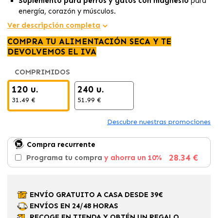
Suplemento para perros y gatos con magnesio
para
energía, corazón y músculos.
Fórmula 100 % natural
libre de aditivos, con alta
Ver descripción completa
biodisponibilidad.
COMPRA TU ALIMENTACIÓN SECA Y TE
Fácil de administrar
, ideal para perros y gatos de
DEVOLVEMOS EL IVA
todas las edades.
COMPRIMIDOS
120 u.
240 u.
31.49 €
51.99 €
Descubre nuestras promociones
Compra recurrente
28.34 €
Programa tu compra
y ahorra un 10%
ENVÍO GRATUITO A CASA DESDE 39€
ENVÍOS EN 24/48 HORAS
RECOGE EN TIENDA Y OBTÉN UN REGALO