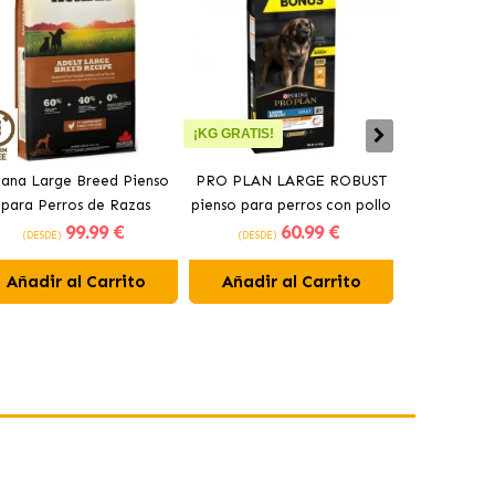
¡KG GRATIS!
ana Large Breed Pienso
PRO PLAN LARGE ROBUST
Orijen Sen
para Perros de Razas
pienso para perros con pollo
perros may
99
.99 €
60
.99 €
Grandes con Pollo
(DESDE)
(DESDE)
(DESDE)
Añadir al Carrito
Añadir al Carrito
Añadir 