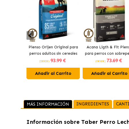
Pienso Orijen Original para
Acana Ligth & Fit Pien
perros adultos sin cereales
para perros con sobrep
93
.99 €
73
.69 €
de pollo
con pollo fresco
(DESDE)
(DESDE)
Añadir al Carrito
Añadir al Carrito
INGREDIENTES
CANT
MÁS INFORMACIÓN
Información sobre
Taber Perro Lec