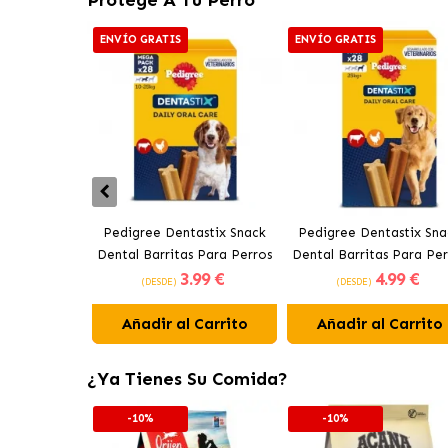
ENVÍO GRATIS
ENVÍO GRATIS
Pedigree Dentastix Snack
Pedigree Dentastix Sna
Dental Barritas Para Perros
Dental Barritas Para Per
3
.99 €
4
.99 €
Medianos 10-25 kg
Grandes +25 kg
(DESDE)
(DESDE)
Añadir al Carrito
Añadir al Carrito
¿Ya Tienes Su Comida?
-10%
-10%