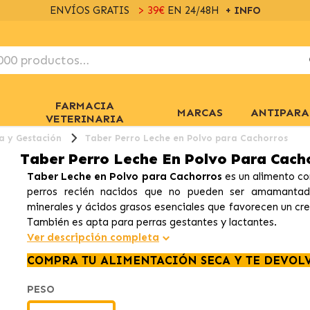
ENVÍOS GRATIS
> 39€
EN 24/48H
+ INFO
FARMACIA
MARCAS
ANTIPARA
VETERINARIA
a y Gestación
Taber Perro Leche en Polvo para Cachorros
Taber Perro Leche En Polvo Para Cach
Taber Leche en Polvo para Cachorros
es un alimento co
perros recién nacidos que no pueden ser amamantado
minerales y ácidos grasos esenciales que favorecen un cre
También es apta para perras gestantes y lactantes.
Ver descripción completa
COMPRA TU ALIMENTACIÓN SECA Y TE DEVOL
PESO