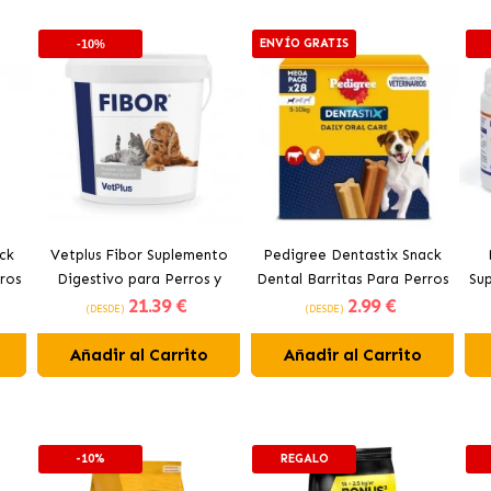
ENVÍO GRATIS
-10%
ck
Vetplus Fibor Suplemento
Pedigree Dentastix Snack
ros
Digestivo para Perros y
Dental Barritas Para Perros
Su
21
.39 €
2
.99 €
Gatos
Pequeños 5-10 kg
(DESDE)
(DESDE)
Añadir al Carrito
Añadir al Carrito
-10%
REGALO