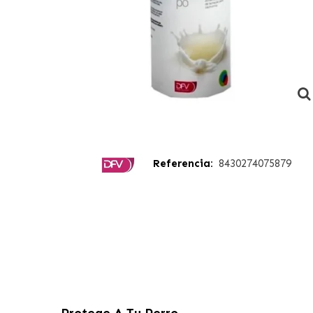
Referencia:
8430274075879
Protege A Tu Perro