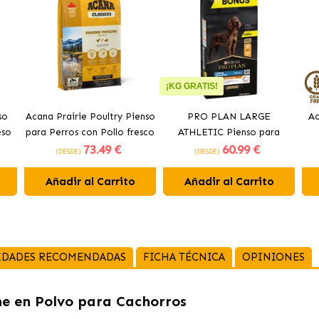
¡KG GRATIS!
so
Acana Prairie Poultry Pienso
PRO PLAN LARGE
Ac
eso
para Perros con Pollo fresco
ATHLETIC Pienso para
73
.49 €
60
.99 €
perros con pollo
(DESDE)
(DESDE)
Añadir al Carrito
Añadir al Carrito
IDADES RECOMENDADAS
FICHA TÉCNICA
OPINIONES
he en Polvo para Cachorros