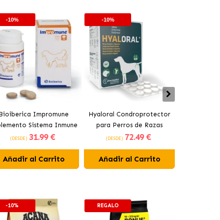
-10%
-10%
-10%
Bioiberica Impromune
Hyaloral Condroprotector
Pharmadie
plemento Sistema Inmune
para Perros de Razas
Condroprot
31
.99 €
72
.49 €
para Perros y Gatos
Grandes Pharmadiet
para Pe
(DESDE)
(DESDE)
(DESDE)
Comprimidos
Añadir al Carrito
Añadir al Carrito
Añadir 
-10%
REGALO
-10%