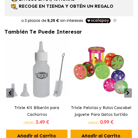
RECOGE EN TIENDA Y OBTÉN UN REGALO
También Te Puede Interesar
Trixie Kit Biberón para
Trixie Pelotas y Rulos Cascabel
Cachorros
Juguete Para Gatos Surtido
3
.49 €
0
.99 €
Formas y Colores
(DESDE)
(DESDE)
Añadir al Carrito
Añadir al Carrito