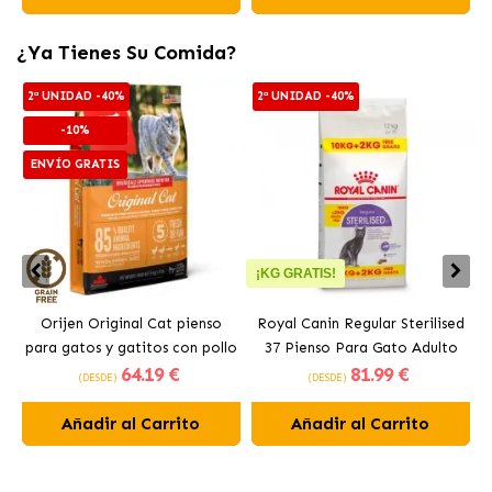
¿Ya Tienes Su Comida?
2ª UNIDAD -40%
2ª UNIDAD -40%
-10%
ENVÍO GRATIS
¡KG GRATIS!
Orijen Original Cat pienso
Royal Canin Regular Sterilised
para gatos y gatitos con pollo
37 Pienso Para Gato Adulto
64
.19 €
81
.99 €
Esterilizado
(DESDE)
(DESDE)
Añadir al Carrito
Añadir al Carrito