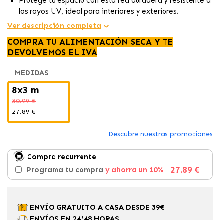
Protege tu espacio con esta red duradera y resistente a
los rayos UV, ideal para interiores y exteriores.
La malla de 8x3 m brinda seguridad incluso para gatos
Ver descripción completa
pequeños, con opciones de instalación versátiles.
COMPRA TU ALIMENTACIÓN SECA Y TE
Incluye ganchos, tacos y cuerda de fijación para una
DEVOLVEMOS EL IVA
colocación segura y sencilla en cualquier área.
MEDIDAS
8x3 m
30.99 €
27.89 €
Descubre nuestras promociones
Compra recurrente
27.89 €
Programa tu compra
y ahorra un 10%
ENVÍO GRATUITO A CASA DESDE 39€
ENVÍOS EN 24/48 HORAS