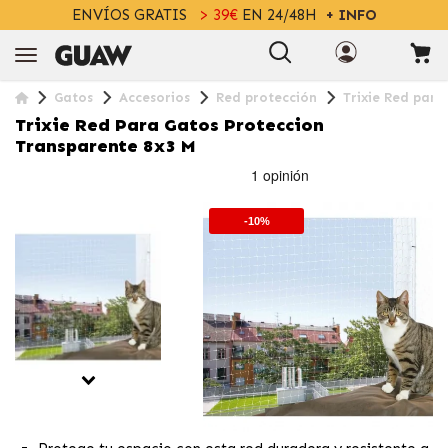
ENVÍOS GRATIS
> 39€
EN 24/48H
+ INFO
Gatos
Accesorios
Red protección
Trixie Red para
Trixie Red Para Gatos Proteccion
Transparente 8x3 M
-10%