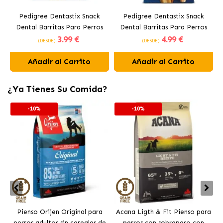
Pedigree Dentastix Snack
Pedigree Dentastix Snack
Dental Barritas Para Perros
Dental Barritas Para Perros
3
.99 €
4
.99 €
Medianos 10-25 kg
Grandes +25 kg
(DESDE)
(DESDE)
Añadir al Carrito
Añadir al Carrito
¿Ya Tienes Su Comida?
-10%
-10%
Pienso Orijen Original para
Acana Ligth & Fit Pienso para
perros adultos sin cereales de
perros con sobrepeso con