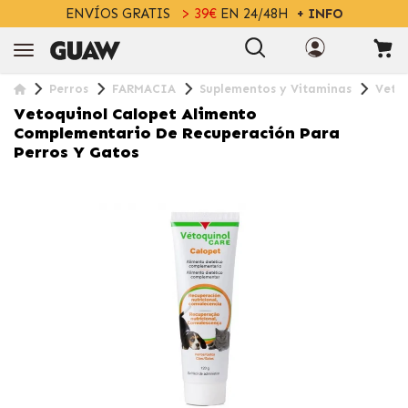
ENVÍOS GRATIS
> 39€
EN 24/48H
+ INFO
Perros
FARMACIA
Suplementos y Vitaminas
Veto
Vetoquinol Calopet Alimento
Complementario De Recuperación Para
Perros Y Gatos