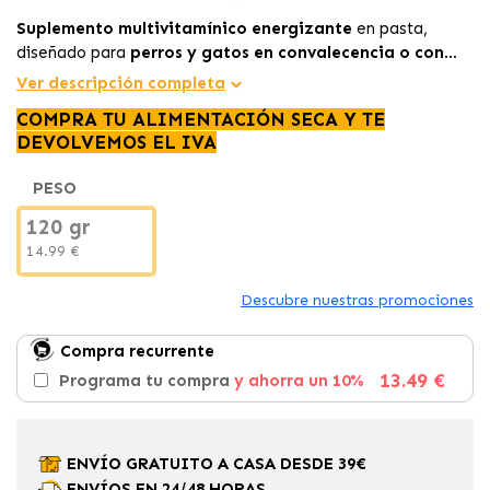
Suplemento multivitamínico energizante
en pasta,
diseñado para
perros y gatos en convalecencia o con
pérdida de apetito
, que aporta
vitaminas
,
minerales
y
Ver descripción completa
omega-3
para favorecer la recuperación y vitalidad.
COMPRA TU ALIMENTACIÓN SECA Y TE
DEVOLVEMOS EL IVA
PESO
120 gr
14.99 €
Descubre nuestras promociones
Compra recurrente
13.49 €
Programa tu compra
y ahorra un 10%
ENVÍO GRATUITO A CASA DESDE 39€
ENVÍOS EN 24/48 HORAS