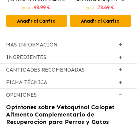
93
.99 €
73
.69 €
pollo
pollo fresco
(DESDE)
(DESDE)
Añadir al Carrito
Añadir al Carrito
MÁS INFORMACIÓN
INGREDIENTES
CANTIDADES RECOMENDADAS
FICHA TÉCNICA
OPINIONES
Opiniones sobre
Vetoquinol Calopet
Alimento Complementario de
Recuperación para Perros y Gatos