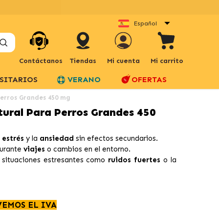
Español
Contáctanos
Tiendas
Mi cuenta
Mi carrito
SITARIOS
VERANO
OFERTAS
Perros Grandes 450 mg
tural Para Perros Grandes 450
l
estrés
y la
ansiedad
sin efectos secundarios.
durante
viajes
o cambios en el entorno.
a situaciones estresantes como
ruidos fuertes
o la
VEMOS EL IVA