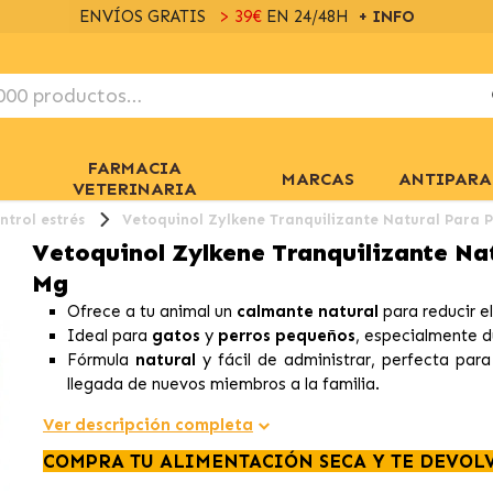
ENVÍOS GRATIS
> 39€
EN 24/48H
+ INFO
FARMACIA
MARCAS
ANTIPARA
VETERINARIA
ntrol estrés
Vetoquinol Zylkene Tranquilizante Natural Para 
Vetoquinol Zylkene Tranquilizante Na
Mg
Ofrece a tu animal un
calmante natural
para reducir e
Ideal para
gatos
y
perros pequeños
, especialmente 
Fórmula
natural
y fácil de administrar, perfecta par
llegada de nuevos miembros a la familia.
Ver descripción completa
COMPRA TU ALIMENTACIÓN SECA Y TE DEVOL