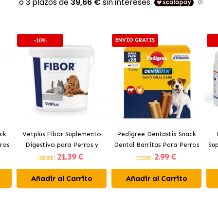
ENVÍO GRATIS
-10%
ck
Vetplus Fibor Suplemento
Pedigree Dentastix Snack
ros
Digestivo para Perros y
Dental Barritas Para Perros
Su
21
.39 €
2
.99 €
Gatos
Pequeños 5-10 kg
(DESDE)
(DESDE)
Añadir al Carrito
Añadir al Carrito