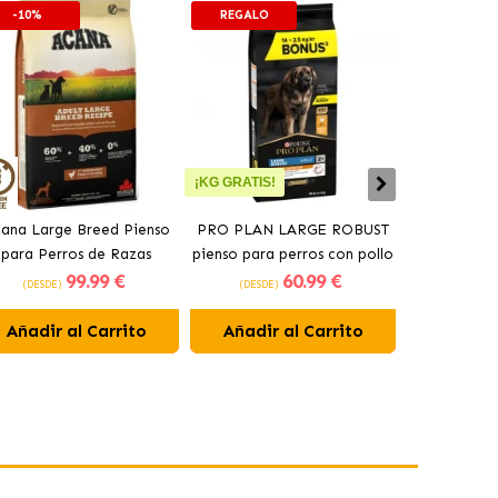
-10%
REGALO
-10%
¡KG GRATIS!
ana Large Breed Pienso
PRO PLAN LARGE ROBUST
Orijen Sen
para Perros de Razas
pienso para perros con pollo
perros may
99
.99 €
60
.99 €
Grandes con Pollo
(DESDE)
(DESDE)
(DESDE)
Añadir al Carrito
Añadir al Carrito
Añadir 