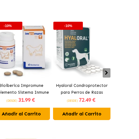
-10%
-10%
-10%
Bioiberica Impromune
Hyaloral Condroprotector
Pharmadie
plemento Sistema Inmune
para Perros de Razas
Condroprot
31
.99 €
72
.49 €
para Perros y Gatos
Grandes Pharmadiet
para Pe
(DESDE)
(DESDE)
(DESDE)
Comprimidos
Añadir al Carrito
Añadir al Carrito
Añadir 