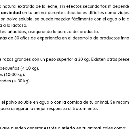
natural extraída de la leche, sin efectos secundarios ni depend
a
ansiedad
en tu animal durante situaciones difíciles como viajes
n polvo soluble, se puede mezclar fácilmente con el agua o la 
 a la lactosa.
tes añadidos, asegurando la pureza del producto.
s de 80 años de experiencia en el desarrollo de productos inno
e razas grandes con un peso superior a 30 kg. Existen otras pre
pequeños (< 10 kg).
 (10-30 kg).
ndes (> 30 kg).
a el polvo soluble en agua o con la comida de tu animal. Se recom
 para asegurar la mejor respuesta al tratamiento.
nes que pueden generar
estrés
o
miedo
en tu animal, tales como: