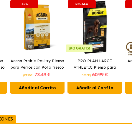
-10%
REGALO
¡KG GRATIS!
so
Acana Prairie Poultry Pienso
PRO PLAN LARGE
Ac
eso
para Perros con Pollo fresco
ATHLETIC Pienso para
73
.49 €
60
.99 €
perros con pollo
(DESDE)
(DESDE)
Añadir al Carrito
Añadir al Carrito
IONES