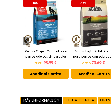
-10%
-10%
Pienso Orijen Original para
Acana Ligth & Fit Pien
perros adultos sin cereales
para perros con sobrep
93
.99 €
73
.69 €
de pollo
con pollo fresco
(DESDE)
(DESDE)
Añadir al Carrito
Añadir al Carrito
FICHA TÉCNICA
OPIN
MÁS INFORMACIÓN