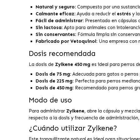
Natural y seguro:
Compuesto por una sustancia 
Calmante eficaz:
Ayuda a reducir el
estrés
y l
Fácil de administrar:
Presentado en cápsulas co
Sin lactosa:
Apto para animales con intolerancia
Sin conservantes:
Fórmula limpia sin conservan
Fabricado por Vetoquinol:
Una empresa con má
Dosis recomendada
La dosis de
Zylkene 450 mg
es ideal para perros d
Dosis de 75 mg:
Adecuada para gatos o perros 
Dosis de 225 mg:
Perfecta para perros medianos
Dosis de 450 mg:
Recomendado para perros gra
Modo de uso
Para administrar
Zylkene
, abre la cápsula y mezcl
respecto a la dosis y frecuencia de administración,
¿Cuándo utilizar Zylkene?
Este tranquilizante natural es ideal para situacio