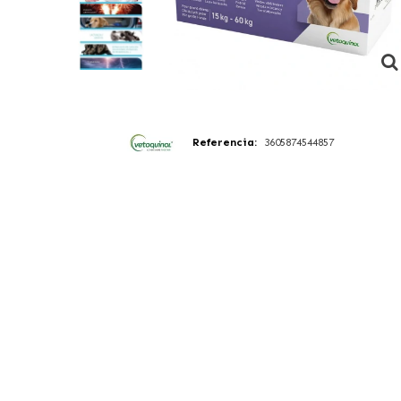
Referencia:
3605874544857