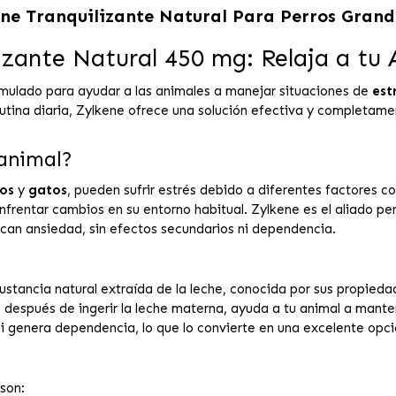
ene Tranquilizante Natural Para Perros Gran
izante Natural 450 mg: Relaja a tu
mulado para ayudar a las animales a manejar situaciones de
est
rutina diaria, Zylkene ofrece una solución efectiva y completame
 animal?
os
y
gatos
, pueden sufrir estrés debido a diferentes factores 
e enfrentar cambios en su entorno habitual. Zylkene es el aliado 
can ansiedad, sin efectos secundarios ni dependencia.
stancia natural extraída de la leche, conocida por sus propieda
s después de ingerir la leche materna, ayuda a tu animal a mante
i genera dependencia, lo que lo convierte en una excelente opc
son: