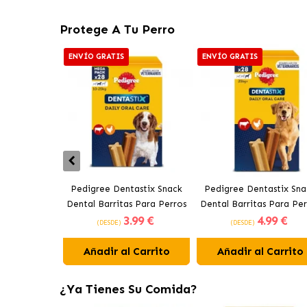
Protege A Tu Perro
ENVÍO GRATIS
ENVÍO GRATIS
Pedigree Dentastix Snack
Pedigree Dentastix Sna
Dental Barritas Para Perros
Dental Barritas Para Per
3
.99 €
4
.99 €
Medianos 10-25 kg
Grandes +25 kg
(DESDE)
(DESDE)
Añadir al Carrito
Añadir al Carrito
¿Ya Tienes Su Comida?