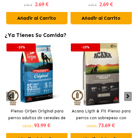
2
.69 €
2
.69 €
Perros
2.99 €
2.99 €
Añadir al Carrito
Añadir al Carrito
¿Ya Tienes Su Comida?
-10%
-10%
Pienso Orijen Original para
Acana Ligth & Fit Pienso para
perros adultos sin cereales de
perros con sobrepeso con
93
.99 €
73
.69 €
pollo
pollo fresco
(DESDE)
(DESDE)