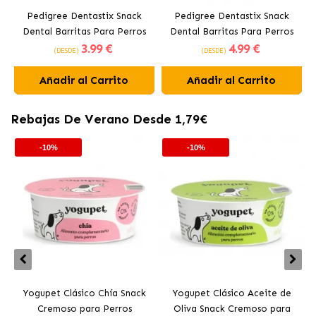
Pedigree Dentastix Snack
Pedigree Dentastix Snack
Dental Barritas Para Perros
Dental Barritas Para Perros
3
.99 €
4
.99 €
Medianos 10-25 kg
Grandes +25 kg
(DESDE)
(DESDE)
Añadir al Carrito
Añadir al Carrito
Rebajas De Verano Desde 1,79€
-10%
-10%
Yogupet Clásico Chía Snack
Yogupet Clásico Aceite de
Cremoso para Perros
Oliva Snack Cremoso para