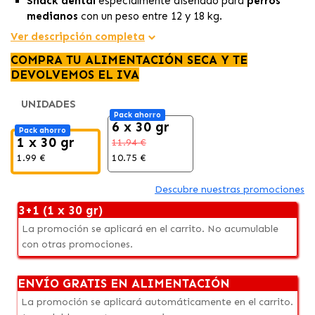
Snack dental
especialmente diseñado para
perros
medianos
con un peso entre 12 y 18 kg.
Presenta
diseños exclusivos
en forma de cepillo de
Ver descripción completa
dientes y una textura basada en
vegetales
, que
COMPRA TU ALIMENTACIÓN SECA Y TE
contribuyen a la
limpieza dental
al prevenir la
DEVOLVEMOS EL IVA
acumulación de placa y sarro, mientras promueve la
salud de las encías.
UNIDADES
Ayuda a prevenir el mal aliento
.
Pack ahorro
6 x 30 gr
Pack ahorro
1 x 30 gr
11.94 €
1.99 €
10.75 €
Descubre nuestras promociones
3+1 (1 x 30 gr)
La promoción se aplicará en el carrito. No acumulable
con otras promociones.
ENVÍO GRATIS EN ALIMENTACIÓN
La promoción se aplicará automáticamente en el carrito.