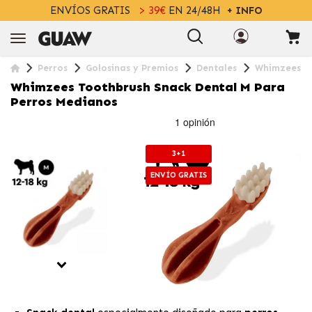
ENVÍOS GRATIS
> 39€
EN 24/48H
+ INFO
Perros
Golosinas y Premios
Dentales
Whimzees To
Whimzees Toothbrush Snack Dental M Para
Perros Medianos
3+1
ENVÍO GRATIS