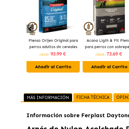
Pienso Orijen Original para
Acana Ligth & Fit Pien
perros adultos sin cereales
para perros con sobrep
93
.99 €
73
.69 €
de pollo
con pollo fresco
(DESDE)
(DESDE)
Añadir al Carrito
Añadir al Carrito
FICHA TÉCNICA
OPIN
MÁS INFORMACIÓN
Información sobre
Ferplast Dayton
Arnés de Nylon Acolchado 