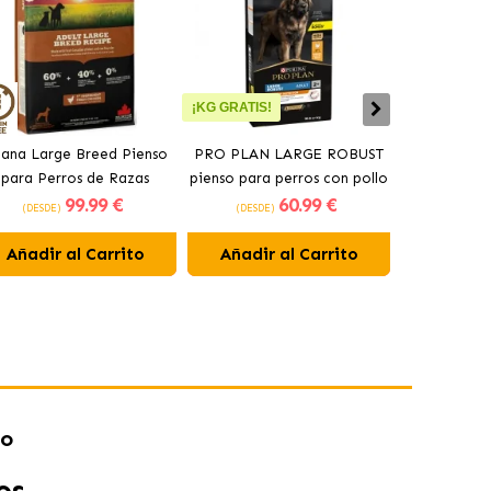
¡KG GRATIS!
ana Large Breed Pienso
PRO PLAN LARGE ROBUST
Orijen Sen
para Perros de Razas
pienso para perros con pollo
perros may
99
.99 €
60
.99 €
Grandes con Pollo
(DESDE)
(DESDE)
(DESDE)
Añadir al Carrito
Añadir al Carrito
Añadir 
jo
os