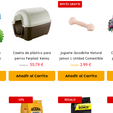
ENVÍO GRATIS
s
Caseta de plástico para
Juguete Goodbite Natural
C
n
perros Ferplast Kenny
Jamon 1 Unidad Comestible
55
.79 €
2
.99 €
Ferplast
61.99 €
(DESDE)
Añadir al Carrito
Añadir al Carrito
-10%
REGALO