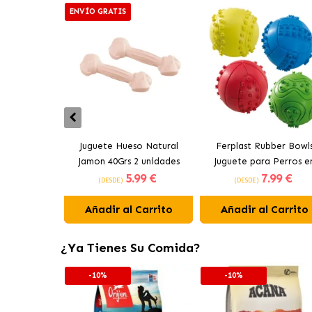
ENVÍO GRATIS
Juguete Hueso Natural
Ferplast Rubber Bowl
Jamon 40Grs 2 unidades
Juguete para Perros e
5
.99 €
7
.99 €
Comestible 2 unidades
Colores Surtidos
(DESDE)
(DESDE)
Ferplast
Añadir al Carrito
Añadir al Carrito
¿Ya Tienes Su Comida?
-10%
-10%