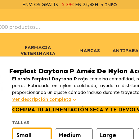
ENVÍOS GRATIS
> 39€
EN 24/48H
+ INFO
FARMACIA
MARCAS
ANTIPARA
VETERINARIA
Ferplast Daytona P Arnés De Nylon Ac
El arnés Ferplast Daytona P rojo
combina comodidad, res
perro. Fabricado en nylon acolchado, ayuda a distribu
proporcionando un ajuste cómodo incluso durante trayecto
Ver descripción completa
COMPRA TU ALIMENTACIÓN SECA Y TE DEVOL
TALLAS
Small
Medium
Large