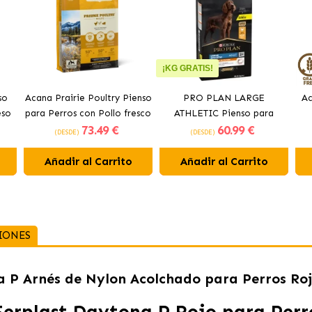
¡KG GRATIS!
so
Acana Prairie Poultry Pienso
PRO PLAN LARGE
Ac
eso
para Perros con Pollo fresco
ATHLETIC Pienso para
73
.49 €
60
.99 €
perros con pollo
(DESDE)
(DESDE)
Añadir al Carrito
Añadir al Carrito
IONES
a P Arnés de Nylon Acolchado para Perros Ro
Ferplast Daytona P Rojo para Perr