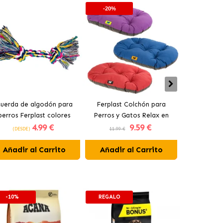
-20%
-20%
uerda de algodón para
Ferplast Colchón para
Ferplast Atl
perros Ferplast colores
Perros y Gatos Relax en
para Perr
4
.99 €
9
.59 €
surtidos
Colores Surtidos
Colore
(DESDE)
11.99 €
23.99 €
Añadir al Carrito
Añadir al Carrito
Añadir 
-10%
REGALO
-10%