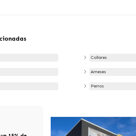
acionadas
Collares
Arneses
Perros
 un 15% de