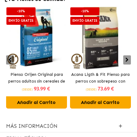
-10%
-10%
ENVÍO GRATIS
ENVÍO GRATIS
Pienso Orijen Original para
Acana Ligth & Fit Pienso para
perros adultos sin cereales de
perros con sobrepeso con
93
.99 €
73
.69 €
pollo
pollo fresco
(DESDE)
(DESDE)
Añadir al Carrito
Añadir al Carrito
MÁS INFORMACIÓN