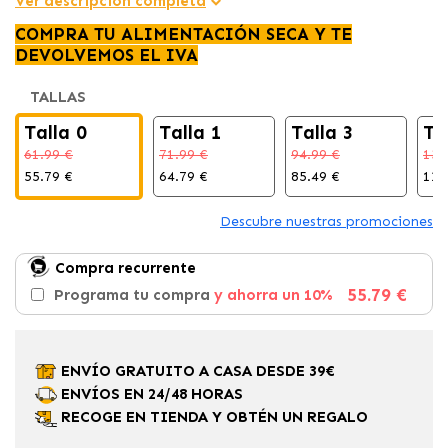
Ver descripción completa
COMPRA TU ALIMENTACIÓN SECA Y TE
DEVOLVEMOS EL IVA
TALLAS
Talla 0
Talla 1
Talla 3
Ta
61.99 €
71.99 €
94.99 €
136
55.79 €
64.79 €
85.49 €
123
Descubre nuestras promociones
Compra recurrente
55.79 €
Programa tu compra
y ahorra un 10%
ENVÍO GRATUITO A CASA DESDE 39€
ENVÍOS EN 24/48 HORAS
RECOGE EN TIENDA Y OBTÉN UN REGALO