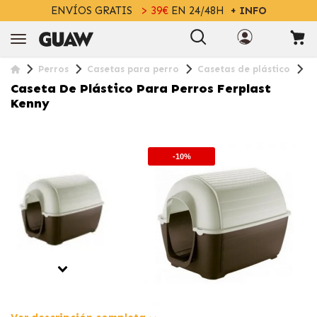
ENVÍOS GRATIS
> 39€
EN 24/48H
+ INFO
Perros
Casetas para perro
Casetas de plástico
C
Caseta De Plástico Para Perros Ferplast
Kenny
-10%