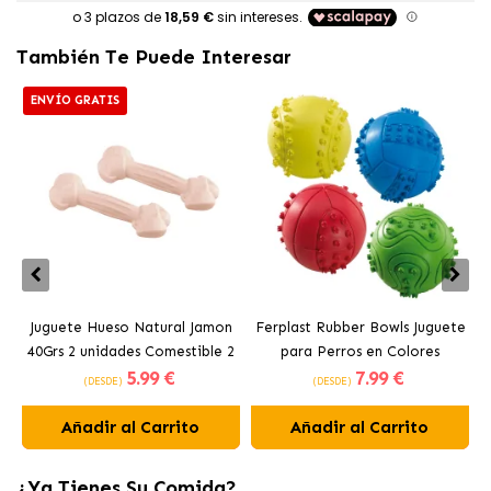
También Te Puede Interesar
ENVÍO GRATIS
Juguete Hueso Natural Jamon
Ferplast Rubber Bowls Juguete
40Grs 2 unidades Comestible 2
para Perros en Colores
5
.99 €
7
.99 €
unidades Ferplast
Surtidos
(DESDE)
(DESDE)
Añadir al Carrito
Añadir al Carrito
¿Ya Tienes Su Comida?