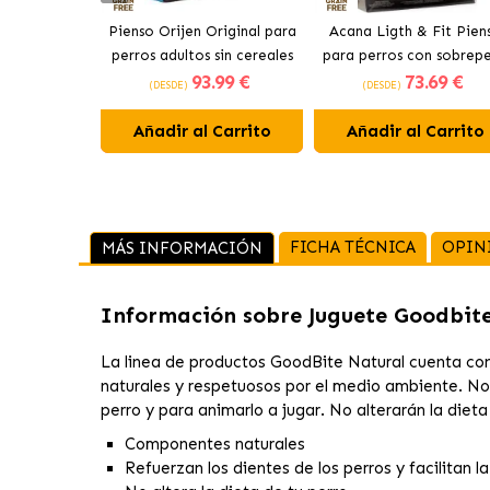
Pienso Orijen Original para
Acana Ligth & Fit Pien
perros adultos sin cereales
para perros con sobrep
93
.99 €
73
.69 €
de pollo
con pollo fresco
(DESDE)
(DESDE)
Añadir al Carrito
Añadir al Carrito
FICHA TÉCNICA
OPIN
MÁS INFORMACIÓN
Información sobre
Juguete Goodbit
La linea de productos GoodBite Natural cuenta con
naturales y respetuosos por el medio ambiente. No d
perro y para animarlo a jugar. No alterarán la dieta
Componentes naturales
Refuerzan los dientes de los perros y facilitan l