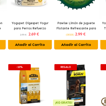
on
Yogupet Digespet Yogur
Pawise Limón de Juguete
Yo
e
para Perros Refuerzo
Flotante Refrescante para
T
2
.69 €
2
.99 €
tos
Digestivo
Perros 12 cm
2.99 €
(DESDE)
Añadir al Carrito
Añadir al Carrito
-10%
REGALO
¡KG GRATIS!