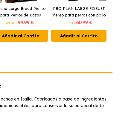
ana Large Breed Pienso
PRO PLAN LARGE ROBUST
Orijen Sen
para Perros de Razas
pienso para perros con pollo
perros may
99
.99 €
60
.99 €
Grandes con Pollo
(DESDE)
(DESDE)
(DESDE)
Añadir al Carrito
Añadir al Carrito
Añadir 
t
echos en Italia. Fabricados a base de ingredientes
giénicos.ütiles para conservar la salud bucal de tu