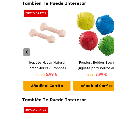
También Te Puede Interesar
ENVÍO GRATIS
Juguete Hueso Natural
Ferplast Rubber Bowl
Jamon 40Grs 2 unidades
Juguete para Perros e
5
.99 €
7
.99 €
Comestible 2 unidades
Colores Surtidos
(DESDE)
(DESDE)
Ferplast
Añadir al Carrito
Añadir al Carrito
También Te Puede Interesar
ENVÍO GRATIS