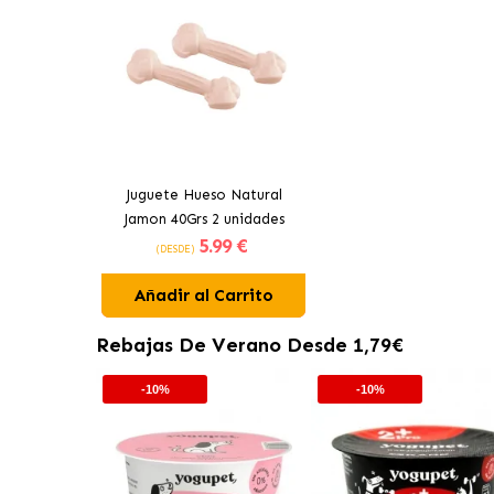
Juguete Hueso Natural
Jamon 40Grs 2 unidades
5
.99 €
Comestible 2 unidades
(DESDE)
Ferplast
Añadir al Carrito
Rebajas De Verano Desde 1,79€
-10%
-10%