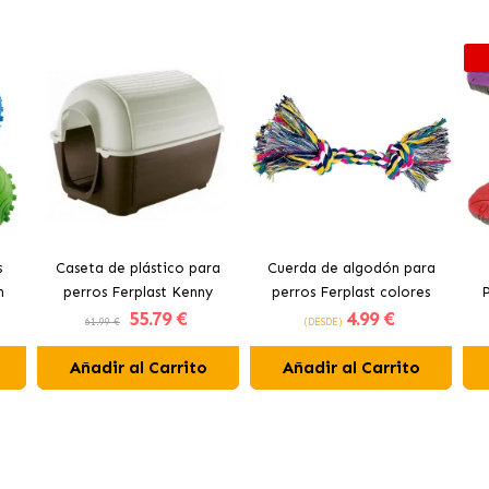
s
Caseta de plástico para
Cuerda de algodón para
n
perros Ferplast Kenny
perros Ferplast colores
P
55
.79 €
4
.99 €
surtidos
61.99 €
(DESDE)
Añadir al Carrito
Añadir al Carrito