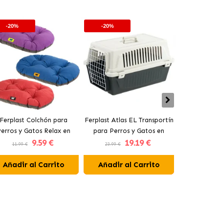
-20%
-20%
Ferplast Colchón para
Ferplast Atlas EL Transportín
Juguetes
erros y Gatos Relax en
para Perros y Gatos en
pájaros de 
9
.59 €
19
.19 €
Colores Surtidos
Colores Surtidos
para per
11.99 €
23.99 €
(DESDE
Añadir al Carrito
Añadir al Carrito
Añadir 