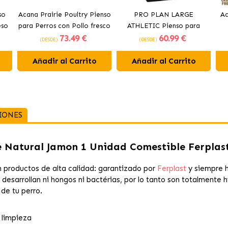
so
Acana Prairie Poultry Pienso
PRO PLAN LARGE
Ac
eso
para Perros con Pollo fresco
ATHLETIC Pienso para
73
.49 €
60
.99 €
perros con pollo
(DESDE)
(DESDE)
Añadir al Carrito
Añadir al Carrito
IONES
e Natural Jamon 1 Unidad Comestible Ferplas
 productos de alta calidad: garantizado por
Ferplast
y siempre h
esarrollan ni hongos ni bactérias, por lo tanto son totalmente hi
 de tu perro.
a limpieza