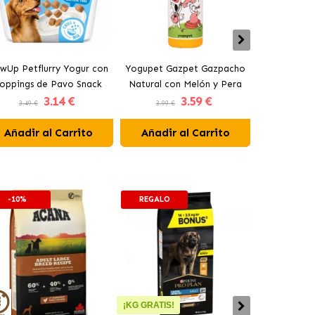
wUp Petflurry Yogur con
Yogupet Gazpet Gazpacho
Yogupet Ga
oppings de Pavo Snack
Natural con Melón y Pera
Natural con
3
.14 €
3
.59 €
para Perros
para Perros y Gatos
para Pe
3.49 €
3.99 €
3.99 €
Añadir al Carrito
Añadir al Carrito
Añadir 
-10%
REGALO
-10%
¡KG GRATIS!