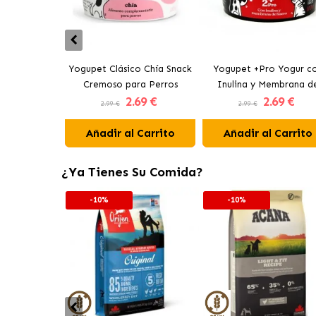
Yogupet Clásico Chía Snack
Yogupet +Pro Yogur c
Cremoso para Perros
Inulina y Membrana d
2
.69 €
2
.69 €
Huevo para Perros y Ga
2.99 €
2.99 €
Añadir al Carrito
Añadir al Carrito
¿Ya Tienes Su Comida?
-10%
-10%