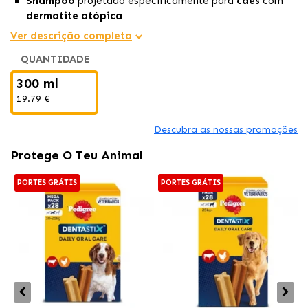
Shampoo
projetado especificamente para
cães
com
dermatite atópica
Exerce uma ação tripla:
anti-irritante, reestruturante
Ver descrição completa
e antisséptica
.
QUANTIDADE
Ajuda a
restaurar e manter
a
pele e a pelagem
do cão
saudável, brilhante e forte.
300 ml
19.79 €
Descubra as nossas promoções
Protege O Teu Animal
PORTES GRÁTIS
PORTES GRÁTIS