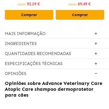
92
.19 €
69
.49 €
frango fresco
(DESDE)
(DESDE)
Comprar
Comprar
MAIS INFORMAÇÃO
INGREDIENTES
QUANTIDADES RECOMENDADAS
ESPECIFICAÇÕES TÉCNICAS
OPINIÕES
Opiniões sobre
Advance Veterinary Care
Atopic Care shampoo dermoprotetor
para cães