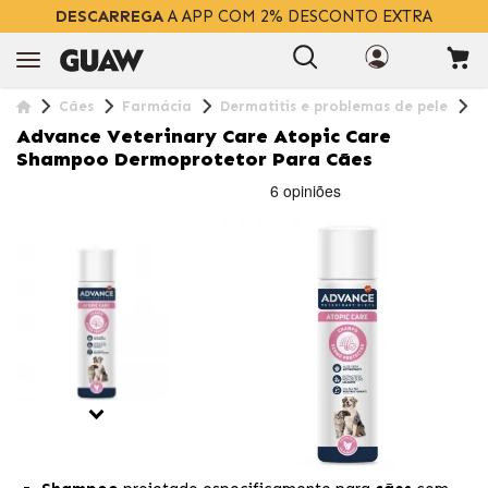
DESCARREGA
A APP COM 2% DESCONTO EXTRA
Cães
Farmácia
Dermatitis e problemas de pele
A
Advance Veterinary Care Atopic Care
Shampoo Dermoprotetor Para Cães