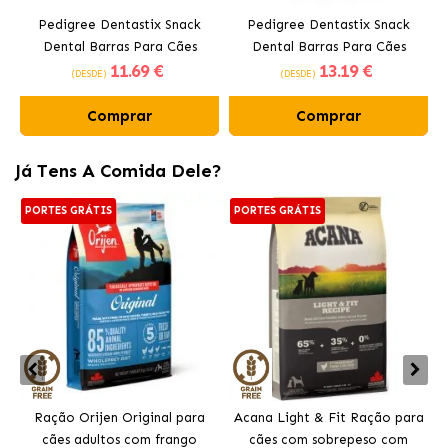
Pedigree Dentastix Snack
Pedigree Dentastix Snack
Dental Barras Para Cães
Dental Barras Para Cães
11
.69 €
13
.19 €
Médios 10-25 kg
Grandes +25 kg
(DESDE)
(DESDE)
Comprar
Comprar
Já Tens A Comida Dele?
PORTES GRÁTIS
PORTES GRÁTIS
Ração Orijen Original para
Acana Light & Fit Ração para
cães adultos com frango
cães com sobrepeso com