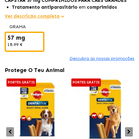
CAPSTAR 57 mg COMPRIMIDOS PARA CÃES GRANDES
Tratamento antiparasitário
em
comprimidos
projetado para
cães grandes
com mais de 11 kg.
Ver descrição completa
Inicia sua ação em menos de uma hora
,
eliminando
GRAMA
eficazmente
as
pulgas
adultas e fornecendo uma
solução praticamente instantânea para infestações.
57 mg
Administração simples e conveniente.
18.99 €
Descubra as nossas promoções
Protege O Teu Animal
PORTES GRÁTIS
PORTES GRÁTIS