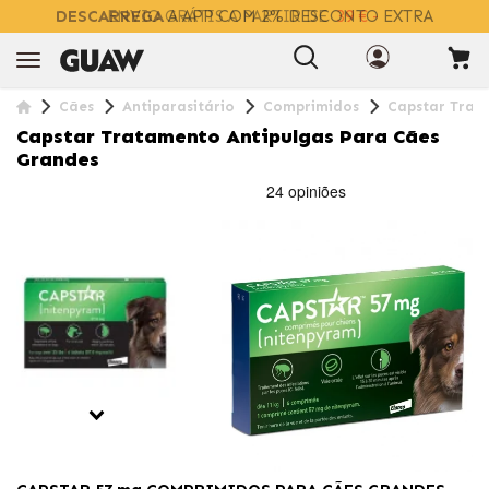
DESCARREGA
A APP COM 2% DESCONTO EXTRA
Cães
Antiparasitário
Comprimidos
Capstar Trat
Capstar Tratamento Antipulgas Para Cães
Grandes