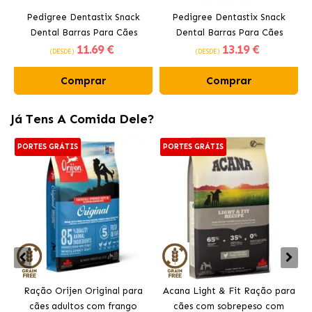
Pedigree Dentastix Snack
Pedigree Dentastix Snack
Dental Barras Para Cães
Dental Barras Para Cães
11
.69 €
13
.19 €
Médios 10-25 kg
Grandes +25 kg
(DESDE)
(DESDE)
Comprar
Comprar
Já Tens A Comida Dele?
PORTES GRÁTIS
PORTES GRÁTIS
Ração Orijen Original para
Acana Light & Fit Ração para
cães adultos com frango
cães com sobrepeso com