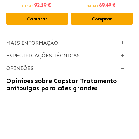
92
.19 €
69
.49 €
frango fresco
(DESDE)
(DESDE)
Comprar
Comprar
MAIS INFORMAÇÃO
ESPECIFICAÇÕES TÉCNICAS
OPINIÕES
Opiniões sobre
Capstar Tratamento
antipulgas para cães grandes