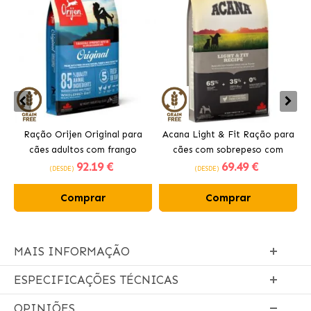
Ração Orijen Original para
Acana Light & Fit Ração para
cães adultos com frango
cães com sobrepeso com
92
.19 €
69
.49 €
frango fresco
(DESDE)
(DESDE)
Comprar
Comprar
MAIS INFORMAÇÃO
ESPECIFICAÇÕES TÉCNICAS
OPINIÕES