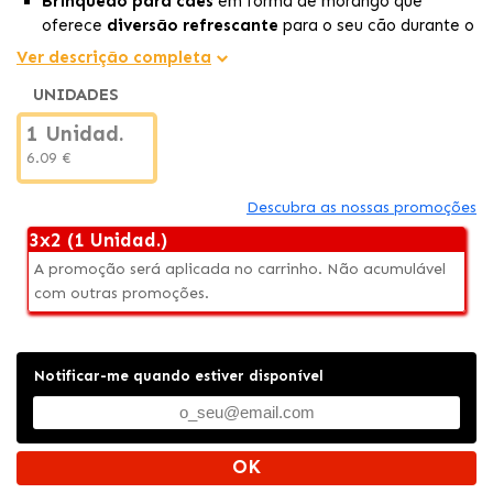
Brinquedo para cães
em forma de morango que
oferece
diversão refrescante
para o seu cão durante o
verão. Medidas: 15x8cm
Ver descrição completa
O
gel interior
do morango permanece frio por longos
UNIDADES
períodos, garantindo uma experiência refrescante
prolongada para o seu cão enquanto brinca.
1 Unidad.
Ao flutuar na água, este brinquedo é perfeito para
6.09 €
brincar em
piscinas, lagos ou qualquer outro lugar
aquático.
Descubra as nossas promoções
3x2 (1 Unidad.)
A promoção será aplicada no carrinho. Não acumulável
com outras promoções.
Notificar-me quando estiver disponível
OK