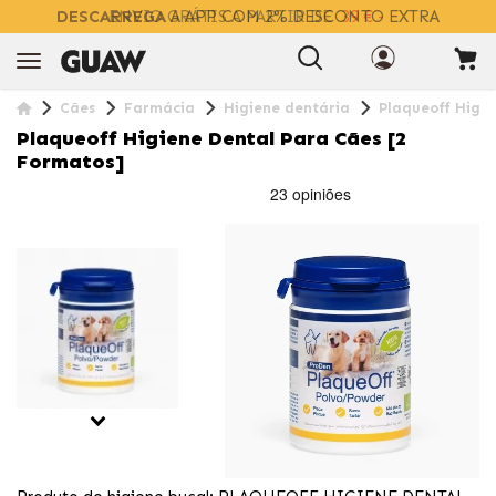
DESCARREGA
A APP COM 2% DESCONTO EXTRA
Cães
Farmácia
Higiene dentária
Plaqueoff Higie
Plaqueoff Higiene Dental Para Cães [2
Formatos]