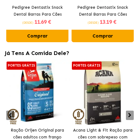
Pedigree Dentastix Snack
Pedigree Dentastix Snack
Dental Barras Para Cães
Dental Barras Para Cães
11
.69 €
13
.19 €
Médios 10-25 kg
Grandes +25 kg
(DESDE)
(DESDE)
Comprar
Comprar
Já Tens A Comida Dele?
PORTES GRÁTIS
PORTES GRÁTIS
Ração Orijen Original para
Acana Light & Fit Ração para
cães adultos com frango
cães com sobrepeso com