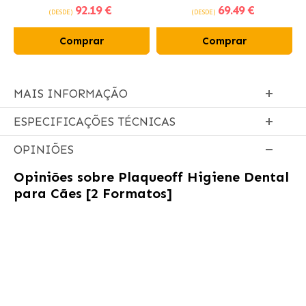
92
.19 €
69
.49 €
frango fresco
(DESDE)
(DESDE)
Comprar
Comprar
MAIS INFORMAÇÃO
ESPECIFICAÇÕES TÉCNICAS
OPINIÕES
Opiniões sobre
Plaqueoff Higiene Dental
para Cães [2 Formatos]