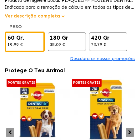
Produto de higiene bucal: PLAQUEOFF HIGIENE DENTAL.
Indicado para a remoção de cálculo em todos os tipos de
cães.
Ver descrição completa
PESO
60 Gr.
180 Gr
420 Gr
19.99 €
38.09 €
73.79 €
Descubra as nossas promoções
Protege O Teu Animal
PORTES GRÁTIS
PORTES GRÁTIS