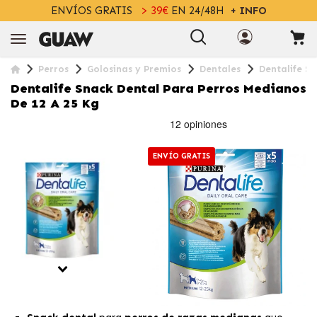
ENVÍOS GRATIS
> 39€
EN 24/48H
+ INFO
Perros
Golosinas y Premios
Dentales
Dentalife S
Dentalife Snack Dental Para Perros Medianos
De 12 A 25 Kg
ENVÍO GRATIS