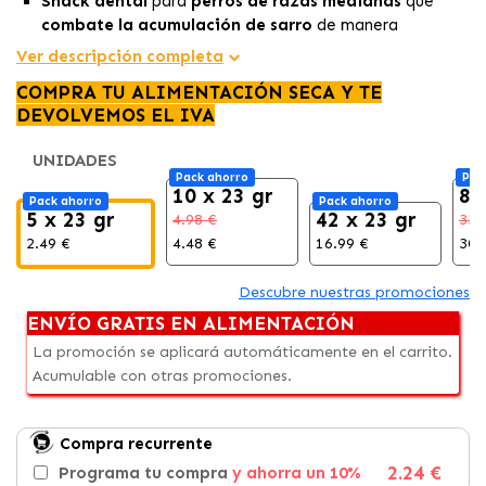
Snack dental
para
perros de razas medianas
que
combate la acumulación de sarro
de manera
efectiva.
Ver descripción completa
Diseño que alcanza incluso los
dientes traseros.
COMPRA TU ALIMENTACIÓN SECA Y TE
Con sabroso pollo,
ideal para el
cuidado bucal diario.
DEVOLVEMOS EL IVA
UNIDADES
Pack ahorro
Pac
10 x 23 gr
84
Pack ahorro
Pack ahorro
5 x 23 gr
42 x 23 gr
4.98 €
33.
2.49 €
4.48 €
16.99 €
30.
Descubre nuestras promociones
ENVÍO GRATIS EN ALIMENTACIÓN
La promoción se aplicará automáticamente en el carrito.
Acumulable con otras promociones.
Compra recurrente
2.24 €
Programa tu compra
y ahorra un 10%