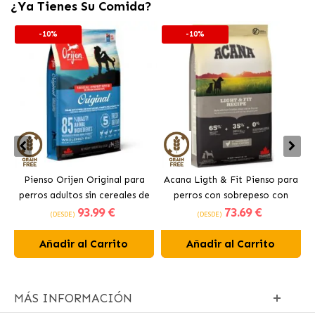
¿Ya Tienes Su Comida?
-10%
-10%
Pienso Orijen Original para
Acana Ligth & Fit Pienso para
perros adultos sin cereales de
perros con sobrepeso con
93
.99 €
73
.69 €
pollo
pollo fresco
(DESDE)
(DESDE)
Añadir al Carrito
Añadir al Carrito
MÁS INFORMACIÓN