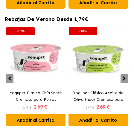
Añadir al Carrito
Añadir al Carrito
Rebajas De Verano Desde 1,79€
-10%
-10%
Yogupet Clásico Chía Snack
Yogupet Clásico Aceite de
Cremoso para Perros
Oliva Snack Cremoso para
2
.69 €
2
.69 €
Perros
2.99 €
2.99 €
Añadir al Carrito
Añadir al Carrito