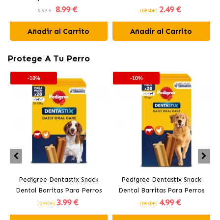
8
.99 €
2
.49 €
de 12 a 25 kg
kg
9.99 €
(DESDE)
Añadir al Carrito
Añadir al Carrito
Protege A Tu Perro
-10%
-10%
Pedigree Dentastix Snack
Pedigree Dentastix Snack
Dental Barritas Para Perros
Dental Barritas Para Perros
3
.99 €
4
.99 €
Medianos 10-25 kg
Grandes +25 kg
(DESDE)
(DESDE)