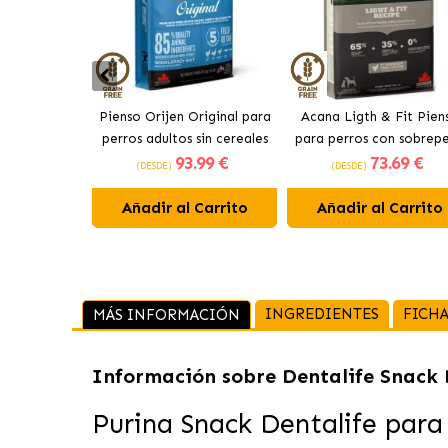
Pienso Orijen Original para
Acana Ligth & Fit Pien
perros adultos sin cereales
para perros con sobrep
93
.99 €
73
.69 €
de pollo
con pollo fresco
(DESDE)
(DESDE)
Añadir al Carrito
Añadir al Carrito
INGREDIENTES
FICHA
MÁS INFORMACIÓN
Información sobre
Dentalife Snack 
Purina Snack Dentalife para