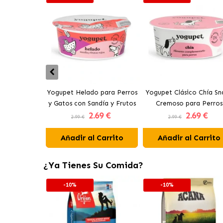
Yogupet Helado para Perros
Yogupet Clásico Chía Sn
y Gatos con Sandía y Frutos
Cremoso para Perros
2
.69 €
2
.69 €
Rojos
2.99 €
2.99 €
Añadir al Carrito
Añadir al Carrito
¿Ya Tienes Su Comida?
-10%
-10%