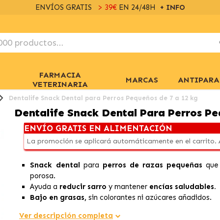
ENVÍOS GRATIS
> 39€
EN 24/48H
+ INFO
FARMACIA
MARCAS
ANTIPARA
VETERINARIA
Dentalife Snack Dental para Perros Pequeños de 7 a 12 kg
Dentalife Snack Dental Para Perros P
ENVÍO GRATIS EN ALIMENTACIÓN
La promoción se aplicará automáticamente en el carrito.
Snack dental
para
perros de razas pequeñas
que
porosa.
Ayuda a
reducir sarro
y mantener
encías saludables.
Bajo en grasas,
sin colorantes ni azúcares añadidos.
Ver descripción completa