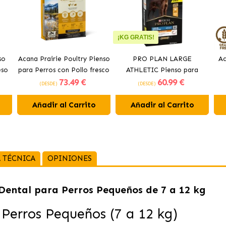
¡KG GRATIS!
so
Acana Prairie Poultry Pienso
PRO PLAN LARGE
Ac
eso
para Perros con Pollo fresco
ATHLETIC Pienso para
73
.49 €
60
.99 €
perros con pollo
(DESDE)
(DESDE)
Añadir al Carrito
Añadir al Carrito
 TÉCNICA
OPINIONES
Dental para Perros Pequeños de 7 a 12 kg
 Perros Pequeños (7 a 12 kg)