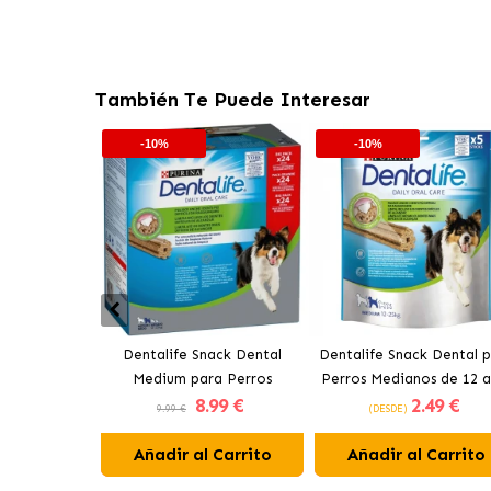
También Te Puede Interesar
-10%
-10%
Dentalife Snack Dental
Dentalife Snack Dental 
Medium para Perros
Perros Medianos de 12 a
8
.99 €
2
.49 €
Medianos de 12 a 25 kg
kg
9.99 €
(DESDE)
Añadir al Carrito
Añadir al Carrito