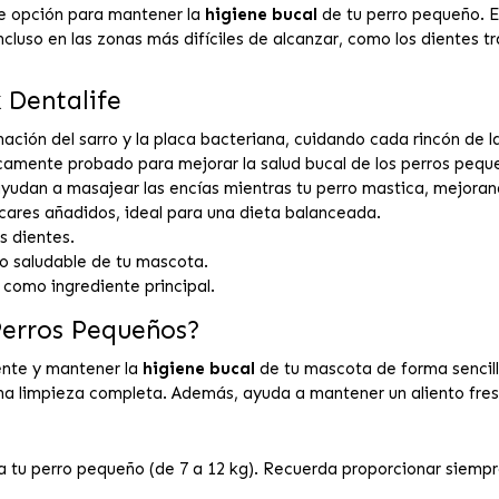
e opción para mantener la
higiene bucal
de tu perro pequeño. Es
cluso en las zonas más difíciles de alcanzar, como los dientes t
 Dentalife
inación del sarro y la placa bacteriana, cuidando cada rincón de l
camente probado para mejorar la salud bucal de los perros pequ
ayudan a masajear las encías mientras tu perro mastica, mejoran
úcares añadidos, ideal para una dieta balanceada.
s dientes.
o saludable de tu mascota.
como ingrediente principal.
Perros Pequeños?
ente y mantener la
higiene bucal
de tu mascota de forma sencill
 una limpieza completa. Además, ayuda a mantener un aliento fre
 tu perro pequeño (de 7 a 12 kg). Recuerda proporcionar siempre