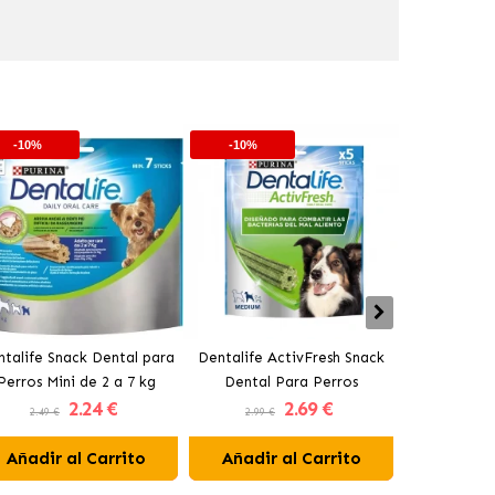
-10%
-10%
-10%
talife Snack Dental para
Dentalife ActivFresh Snack
Dentalife A
Perros Mini de 2 a 7 kg
Dental Para Perros
Dental 
2
.24 €
2
.69 €
Medianos de 12 a 25 kg
Pequeños
2.49 €
2.99 €
2.99 €
Añadir al Carrito
Añadir al Carrito
Añadir 