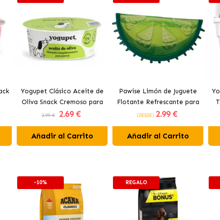
ack
Yogupet Clásico Aceite de
Pawise Limón de Juguete
Yo
Oliva Snack Cremoso para
Flotante Refrescante para
T
2
.69 €
2
.99 €
Perros
Perros 12 cm
2.99 €
(DESDE)
Añadir al Carrito
Añadir al Carrito
-10%
REGALO