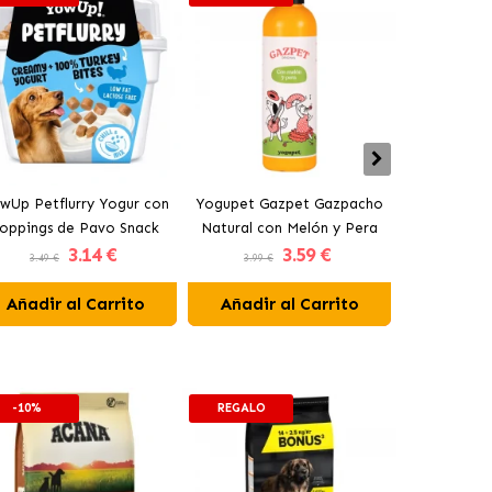
wUp Petflurry Yogur con
Yogupet Gazpet Gazpacho
Yogupet Ga
oppings de Pavo Snack
Natural con Melón y Pera
Natural con
3
.14 €
3
.59 €
para Perros
para Perros y Gatos
para Pe
3.49 €
3.99 €
3.99 €
Añadir al Carrito
Añadir al Carrito
Añadir 
-10%
REGALO
-10%