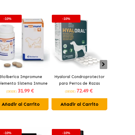
-10%
-10%
-10%
Bioiberica Impromune
Hyaloral Condroprotector
Pharmadie
plemento Sistema Inmune
para Perros de Razas
Condroprot
31
.99 €
72
.49 €
para Perros y Gatos
Grandes Pharmadiet
para Pe
(DESDE)
(DESDE)
(DESDE)
Comprimidos
Añadir al Carrito
Añadir al Carrito
Añadir 
-10%
-10%
-10%