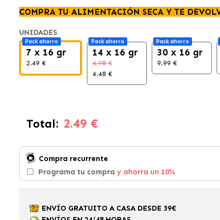
COMPRA TU ALIMENTACIÓN SECA Y TE DEVOL
UNIDADES
Pack ahorro
Pack ahorro
Pack ahorro
7 x 16 gr
14 x 16 gr
30 x 16 gr
2.49 €
4.98 €
9.99 €
4.48 €
2.49 €
Total:
Compra recurrente
Programa tu compra
y ahorra un 10%
ENVÍO GRATUITO A CASA DESDE 39€
ENVÍOS EN 24/48 HORAS