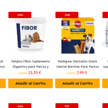
-10%
-10%
ck
Vetplus Fibor Suplemento
Pedigree Dentastix Snack
ros
Digestivo para Perros y
Dental Barritas Para Perros
Su
21
.39 €
2
.99 €
Gatos
Pequeños 5-10 kg
(DESDE)
(DESDE)
Añadir al Carrito
Añadir al Carrito
3x2
-10%