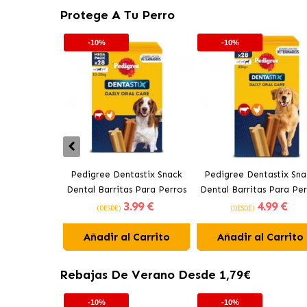
Protege A Tu Perro
-10%
-10%
Pedigree Dentastix Snack
Pedigree Dentastix Sna
Dental Barritas Para Perros
Dental Barritas Para Per
3
.99 €
4
.99 €
Medianos 10-25 kg
Grandes +25 kg
(DESDE)
(DESDE)
Añadir al Carrito
Añadir al Carrito
Rebajas De Verano Desde 1,79€
-10%
-10%