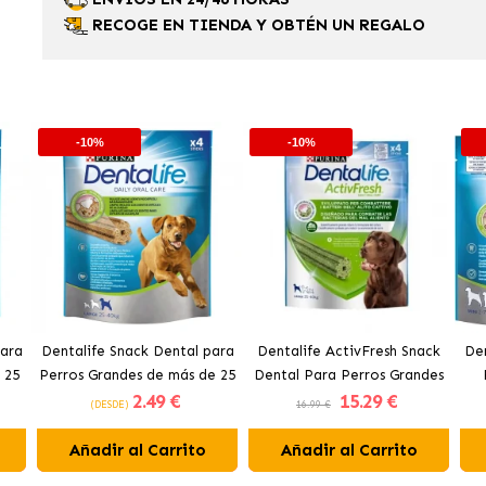
RECOGE EN TIENDA Y OBTÉN UN REGALO
-10%
-10%
para
Dentalife Snack Dental para
Dentalife ActivFresh Snack
Den
 25
Perros Grandes de más de 25
Dental Para Perros Grandes
2
.49 €
15
.29 €
kg
de 25 a 40 kg
(DESDE)
16.99 €
Añadir al Carrito
Añadir al Carrito