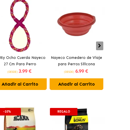
tty Ocho Cuerda Nayeco
Nayeco Comedero de Viaje
Juguete Na
27 Cm Para Perro
para Perros Silicona
Latex 
3
.99 €
6
.99 €
(DESDE)
(DESDE)
(DESDE
Añadir al Carrito
Añadir al Carrito
Añadir 
-10%
REGALO
-10%