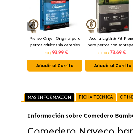
Pienso Orijen Original para
Acana Ligth & Fit Pien
perros adultos sin cereales
para perros con sobrep
93
.99 €
73
.69 €
de pollo
con pollo fresco
(DESDE)
(DESDE)
Añadir al Carrito
Añadir al Carrito
FICHA TÉCNICA
OPIN
MÁS INFORMACIÓN
Información sobre
Comedero Bambú
Comedero Nayeco ba