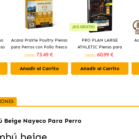
¡KG GRATIS!
so
Acana Prairie Poultry Pienso
PRO PLAN LARGE
Ac
eso
para Perros con Pollo fresco
ATHLETIC Pienso para
73
.49 €
60
.99 €
perros con pollo
(DESDE)
(DESDE)
Añadir al Carrito
Añadir al Carrito
IONES
 Beige Nayeco Para Perro
mbú beige