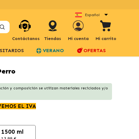
Español
Contáctanos
Tiendas
Mi cuenta
Mi carrito
SITARIOS
VERANO
OFERTAS
Perro
ción y composición se utilizan materiales reciclados y/o
VEMOS EL IVA
1500 ml
13.99 €