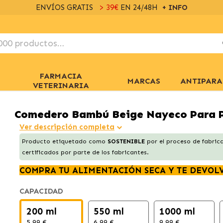
ENVÍOS GRATIS
> 39€
EN 24/48H
+ INFO
FARMACIA
MARCAS
ANTIPARA
VETERINARIA
Comedero Bambú Beige Nayeco Para 
Ver descripción completa
Producto etiquetado como
SOSTENIBLE
por el proceso de fabrica
certificados por parte de los fabricantes.
COMPRA TU ALIMENTACIÓN SECA Y TE DEVOL
CAPACIDAD
200 ml
550 ml
1000 ml
5.99 €
6.99 €
9.99 €