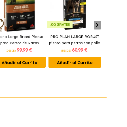
¡KG GRATIS!
ana Large Breed Pienso
PRO PLAN LARGE ROBUST
Orijen Sen
para Perros de Razas
pienso para perros con pollo
perros may
99
.99 €
60
.99 €
Grandes con Pollo
(DESDE)
(DESDE)
(DESDE)
Añadir al Carrito
Añadir al Carrito
Añadir 