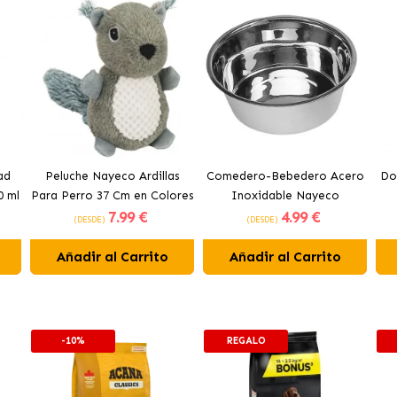
ad
Peluche Nayeco Ardillas
Comedero-Bebedero Acero
Do
 ml
Para Perro 37 Cm en Colores
Inoxidable Nayeco
7
.99 €
4
.99 €
Surtidos
(DESDE)
(DESDE)
Añadir al Carrito
Añadir al Carrito
-10%
REGALO