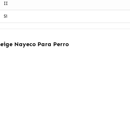
II
Si
ige Nayeco Para Perro