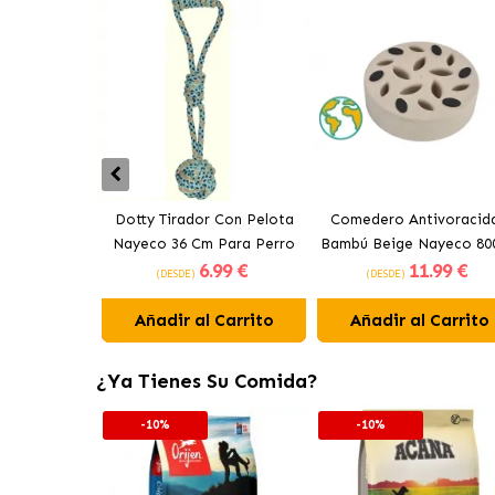
Dotty Tirador Con Pelota
Comedero Antivoracid
Nayeco 36 Cm Para Perro
Bambú Beige Nayeco 800
6
.99 €
11
.99 €
(DESDE)
(DESDE)
Añadir al Carrito
Añadir al Carrito
¿Ya Tienes Su Comida?
-10%
-10%