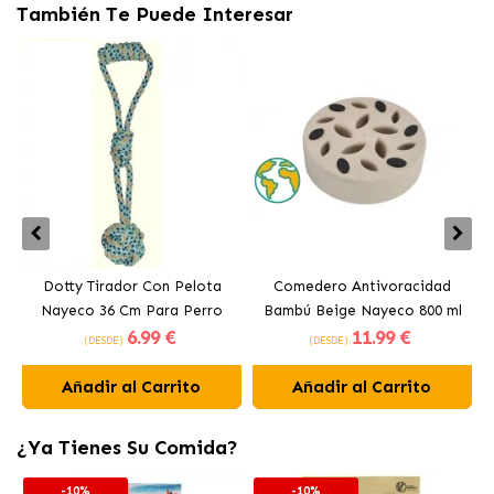
También Te Puede Interesar
Dotty Tirador Con Pelota
Comedero Antivoracidad
Nayeco 36 Cm Para Perro
Bambú Beige Nayeco 800 ml
6
.99 €
11
.99 €
(DESDE)
(DESDE)
Añadir al Carrito
Añadir al Carrito
¿Ya Tienes Su Comida?
-10%
-10%