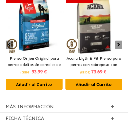
Pienso Orijen Original para
Acana Ligth & Fit Pienso para
perros adultos sin cereales de
perros con sobrepeso con
93
.99 €
73
.69 €
pollo
pollo fresco
(DESDE)
(DESDE)
Añadir al Carrito
Añadir al Carrito
MÁS INFORMACIÓN
FICHA TÉCNICA