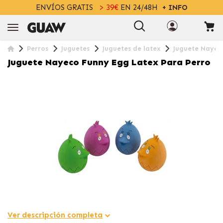
ENVÍOS GRATIS
> 39€
EN 24/48H
+ INFO
Perros
Juguetes
Juguetes de latex
Juguete Nayec
Juguete Nayeco Funny Egg Latex Para Perro
Ver descripción completa