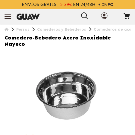
ENVÍOS GRATIS
> 39€
EN 24/48H
+ INFO
Perros
Comederos y Bebederos
Comederos de acero
Comedero-Bebedero Acero Inoxidable
Nayeco