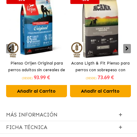
Pienso Orijen Original para
Acana Ligth & Fit Pienso para
perros adultos sin cereales de
perros con sobrepeso con
93
.99 €
73
.69 €
pollo
pollo fresco
(DESDE)
(DESDE)
Añadir al Carrito
Añadir al Carrito
MÁS INFORMACIÓN
FICHA TÉCNICA