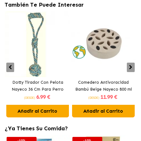
También Te Puede Interesar
Dotty Tirador Con Pelota
Comedero Antivoracidad
Nayeco 36 Cm Para Perro
Bambú Beige Nayeco 800 ml
6
.99 €
11
.99 €
(DESDE)
(DESDE)
Añadir al Carrito
Añadir al Carrito
¿Ya Tienes Su Comida?
-10%
-10%