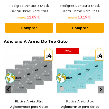
Pedigree Dentastix Snack
Pedigree Dentastix Snack
Dental Barras Para Cães
Dental Barras Para Cães
11
.69 €
13
.19 €
Médios 10-25 kg
Grandes +25 kg
(DESDE)
(DESDE)
Comprar
Comprar
Adiciona A Areia Do Teu Gato
-20%
Blutive Areia Ultra
Blutive Areia Ultra
Aglomerante para Gatos
Aglomerante para Gatos