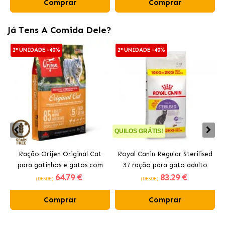
Comprar
Comprar
Já Tens A Comida Dele?
2ª UNIDADE -40%
2ª UNIDADE -40%
QUILOS GRÁTIS!
Q
Ração Orijen Original Cat
Royal Canin Regular Sterilised
para gatinhos e gatos com
37 ração para gato adulto
64
.79 €
83
.29 €
frango
esterilizado
(DESDE)
(DESDE)
Comprar
Comprar