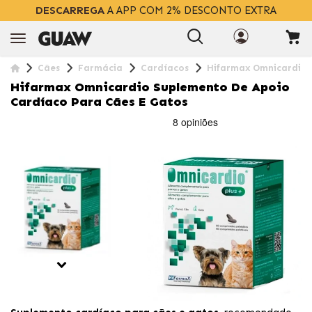
DESCARREGA
A APP COM 2% DESCONTO EXTRA
Cães
Farmácia
Cardíacos
Hifarmax Omnicardio 
Hifarmax Omnicardio Suplemento De Apoio
Cardíaco Para Cães E Gatos