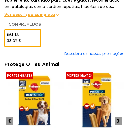
Suplemento cardíaco para cães e gatos
, recomendado
em patologias como cardiomiopatias, hipertensão ou
deficiências de taurina/L-carnitina; com ingredientes
Ver descrição completa
antioxidantes e nutricionais que favorecem a função
COMPRIMIDOS
cardíaca e melhoram a energia.
60 u.
33.09 €
Descubra as nossas promoções
Protege O Teu Animal
PORTES GRÁTIS
PORTES GRÁTIS