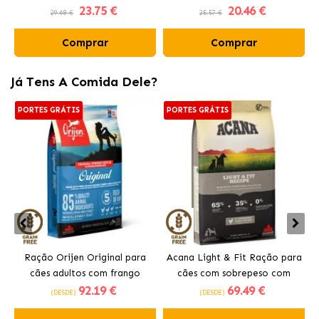
23
.75 €
20
.46 €
Carvão Ativo
Aroma Fresh
29.68 €
25.57 €
Comprar
Comprar
Já Tens A Comida Dele?
PORTES GRÁTIS
PORTES GRÁTIS
Ração Orijen Original para
Acana Light & Fit Ração para
cães adultos com frango
cães com sobrepeso com
92
.19 €
69
.49 €
frango fresco
(DESDE)
(DESDE)