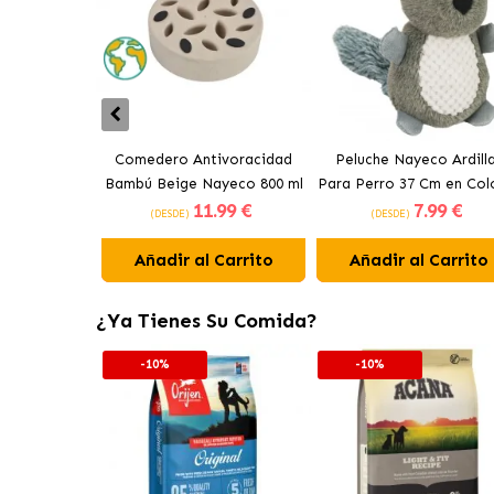
Comedero Antivoracidad
Peluche Nayeco Ardill
Bambú Beige Nayeco 800 ml
Para Perro 37 Cm en Col
11
.99 €
7
.99 €
Surtidos
(DESDE)
(DESDE)
Añadir al Carrito
Añadir al Carrito
¿Ya Tienes Su Comida?
-10%
-10%