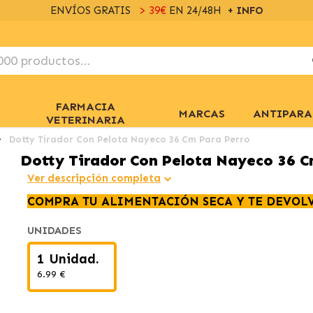
ENVÍOS GRATIS
> 39€
EN 24/48H
+ INFO
FARMACIA
MARCAS
ANTIPARA
VETERINARIA
Dotty Tirador Con Pelota Nayeco 36 Cm Para Perro
Dotty Tirador Con Pelota Nayeco 36 C
Ver descripción completa
COMPRA TU ALIMENTACIÓN SECA Y TE DEVOL
UNIDADES
1 Unidad.
6.99 €