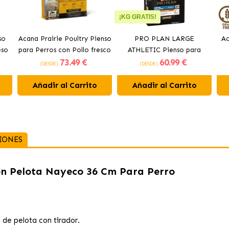
¡KG GRATIS!
so
Acana Prairie Poultry Pienso
PRO PLAN LARGE
Ac
eso
para Perros con Pollo fresco
ATHLETIC Pienso para
73
.49 €
60
.99 €
perros con pollo
(DESDE)
(DESDE)
Añadir al Carrito
Añadir al Carrito
IONES
on Pelota Nayeco 36 Cm Para Perro
de pelota con tirador.