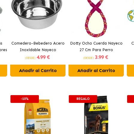
as
Comedero-Bebedero Acero
Dotty Ocho Cuerda Nayeco
C
ores
Inoxidable Nayeco
27 Cm Para Perro
4
.99 €
3
.99 €
(DESDE)
(DESDE)
Añadir al Carrito
Añadir al Carrito
-10%
REGALO