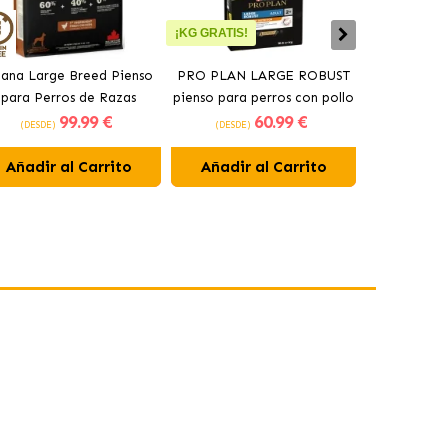
¡KG GRATIS!
ana Large Breed Pienso
PRO PLAN LARGE ROBUST
Orijen Sen
para Perros de Razas
pienso para perros con pollo
perros may
99
.99 €
60
.99 €
Grandes con Pollo
(DESDE)
(DESDE)
(DESDE)
Añadir al Carrito
Añadir al Carrito
Añadir 