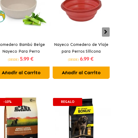
omedero Bambú Beige
Nayeco Comedero de Viaje
Juguete Na
Nayeco Para Perro
para Perros Silicona
Latex 
5
.99 €
6
.99 €
(DESDE)
(DESDE)
(DESDE
Añadir al Carrito
Añadir al Carrito
Añadir 
-10%
REGALO
-10%