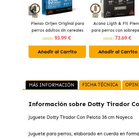
Pienso Orijen Original para
Acana Ligth & Fit Pien
perros adultos sin cereales
para perros con sobrep
93
.99 €
73
.69 €
de pollo
con pollo fresco
(DESDE)
(DESDE)
Añadir al Carrito
Añadir al Carrito
FICHA TÉCNICA
OPIN
MÁS INFORMACIÓN
Información sobre
Dotty Tirador C
Juguete Dotty Tirador Con Pelota 36 cm Nayeco
Juguete para perros, elaborado en cuerda en forma 