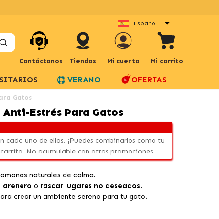
Español
Contáctanos
Tiendas
Mi cuenta
Mi carrito
SITARIOS
VERANO
OFERTAS
para Gatos
 Anti-Estrés Para Gatos
n cada uno de ellos. ¡Puedes combinarlos como tu
 carrito. No acumulable con otras promociones.
eromonas naturales de calma.
l arenero
o
rascar lugares no deseados
.
ara crear un ambiente sereno para tu gato.