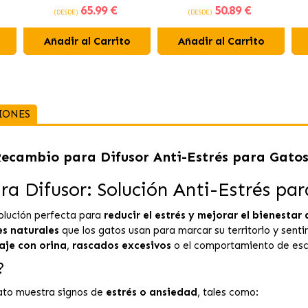
65
.99 €
50
.89 €
do
esterilizados con salmón
y Pavo
(DESDE)
(DESDE)
Añadir al Carrito
Añadir al Carrito
IONES
Recambio para Difusor Anti-Estrés para Gato
ra Difusor: Solución Anti-Estrés pa
olución perfecta para
reducir el estrés y mejorar el bienestar
s naturales
que los gatos usan para marcar su territorio y sent
aje con orina
,
rascados excesivos
o el comportamiento de esc
?
ato muestra signos de
estrés o ansiedad
, tales como: