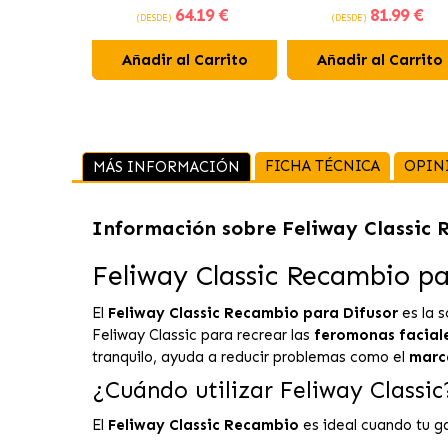
64
.19 €
81
.99 €
pollo
Gato Adulto Esteriliza
(DESDE)
(DESDE)
Añadir al Carrito
Añadir al Carrito
FICHA TÉCNICA
OPIN
MÁS INFORMACIÓN
Información sobre
Feliway Classic 
Feliway Classic Recambio pa
El
Feliway Classic Recambio para Difusor
es la s
Feliway Classic para recrear las
feromonas faciale
tranquilo, ayuda a reducir problemas como el
marc
¿Cuándo utilizar Feliway Classic
El
Feliway Classic Recambio
es ideal cuando tu g