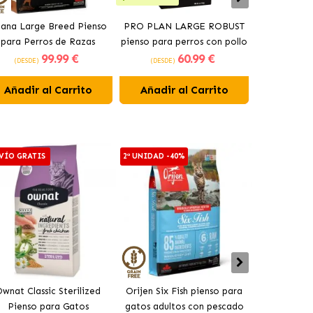
ana Large Breed Pienso
PRO PLAN LARGE ROBUST
Orijen Sen
para Perros de Razas
pienso para perros con pollo
perros may
99
.99 €
60
.99 €
Grandes con Pollo
(DESDE)
(DESDE)
(DESDE)
Añadir al Carrito
Añadir al Carrito
Añadir 
VÍO GRATIS
2ª UNIDAD -40%
2ª UNIDAD -4
wnat Classic Sterilized
Orijen Six Fish pienso para
Acana Indo
Pienso para Gatos
gatos adultos con pescado
Gatos Adul