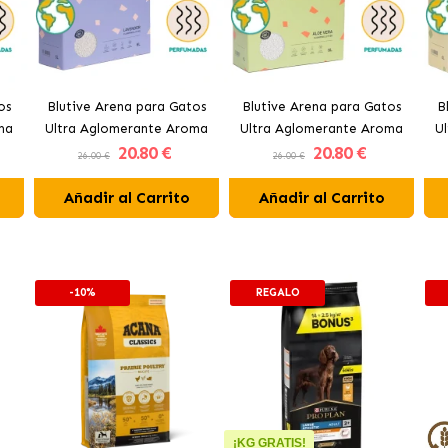
os
Blutive Arena para Gatos
Blutive Arena para Gatos
B
ma
Ultra Aglomerante Aroma
Ultra Aglomerante Aroma
U
20
.80 €
20
.80 €
Lavanda
Aloe Vera
26.00 €
26.00 €
Añadir al Carrito
Añadir al Carrito
-10%
REGALO
¡KG GRATIS!