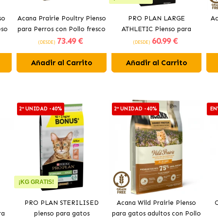
so
Acana Prairie Poultry Pienso
PRO PLAN LARGE
Ac
eso
para Perros con Pollo fresco
ATHLETIC Pienso para
73
.49 €
60
.99 €
perros con pollo
(DESDE)
(DESDE)
Añadir al Carrito
Añadir al Carrito
2ª UNIDAD -40%
2ª UNIDAD -40%
EN
¡KG GRATIS!
PRO PLAN STERILISED
Acana Wild Prairie Pienso
O
ra
pienso para gatos
para gatos adultos con Pollo