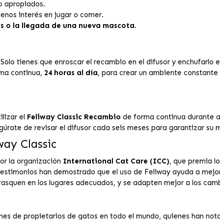
o apropiados.
enos interés en jugar o comer.
s o la llegada de una nueva mascota
.
 Solo tienes que enroscar el recambio en el difusor y enchufarlo
rma continua,
24 horas al día
, para crear un ambiente constant
lizar el
Feliway Classic Recambio
de forma continua durante 
úrate de revisar el difusor cada seis meses para garantizar su
ay Classic
or la organización
International Cat Care (ICC)
, que premia lo
y testimonios han demostrado que el uso de Feliway ayuda a mejor
rasquen en los lugares adecuados, y se adapten mejor a los camb
lones de propietarios de gatos en todo el mundo, quienes han no