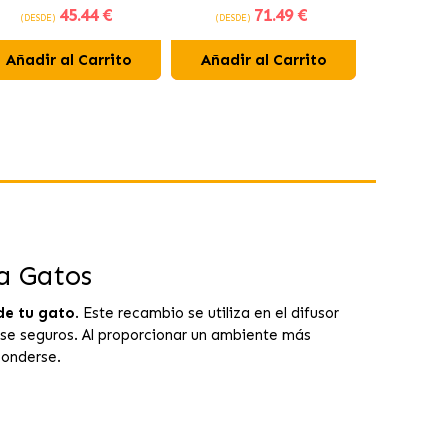
45
.44 €
71
.49 €
Esterilizados
(DESDE)
(DESDE)
(DESDE)
Añadir al Carrito
Añadir al Carrito
Añadir 
s
ra Gatos
 de tu gato
. Este recambio se utiliza en el difusor
irse seguros. Al proporcionar un ambiente más
onderse.