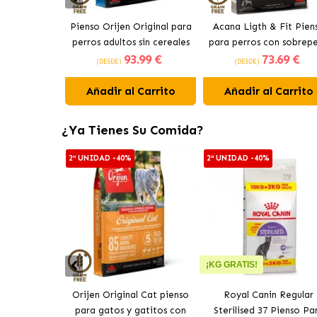
Pienso Orijen Original para
Acana Ligth & Fit Pien
perros adultos sin cereales
para perros con sobrep
93
.99 €
73
.69 €
de pollo
con pollo fresco
(DESDE)
(DESDE)
Añadir al Carrito
Añadir al Carrito
¿Ya Tienes Su Comida?
2ª UNIDAD -40%
2ª UNIDAD -40%
¡KG GRATIS!
Orijen Original Cat pienso
Royal Canin Regular
para gatos y gatitos con
Sterilised 37 Pienso Pa