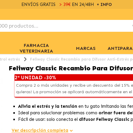
ENVÍOS GRATIS
> 39€
EN 24/48H
+ INFO
FARMACIA
MARCAS
ANTIPARA
VETERINARIA
trol estrés
Feliway Classic Recambio para Difusor Anti-Estrés 
Feliway Classic Recambio Para Difusor
2ª UNIDAD -30%
Compra 2 o más unidades y recibe un descuento del 15% e
quieras! La promoción se aplicará automáticamente en el
Alivia el estrés y la tensión
en tu gato imitando las f
Ideal para solucionar problemas como
orinar fuera de
Fácil de usar: solo conecta el
difusor Feliway Classic
p
Ver descripción completa