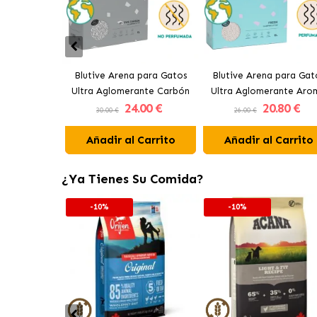
Blutive Arena para Gatos
Blutive Arena para Gat
Ultra Aglomerante Carbón
Ultra Aglomerante Aro
24
.00 €
20
.80 €
Activo
Fresh
30.00 €
26.00 €
Añadir al Carrito
Añadir al Carrito
¿Ya Tienes Su Comida?
-10%
-10%