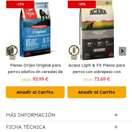
-10%
-10%
Pienso Orijen Original para
Acana Ligth & Fit Pienso para
perros adultos sin cereales de
perros con sobrepeso con
93
.99 €
73
.69 €
pollo
pollo fresco
(DESDE)
(DESDE)
Añadir al Carrito
Añadir al Carrito
MÁS INFORMACIÓN
FICHA TÉCNICA