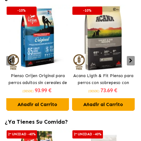
-10%
-10%
Pienso Orijen Original para
Acana Ligth & Fit Pienso para
perros adultos sin cereales de
perros con sobrepeso con
93
.99 €
73
.69 €
pollo
pollo fresco
(DESDE)
(DESDE)
Añadir al Carrito
Añadir al Carrito
¿Ya Tienes Su Comida?
2ª UNIDAD -40%
2ª UNIDAD -40%