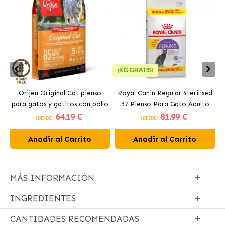
¡KG GRATIS!
Orijen Original Cat pienso
Royal Canin Regular Sterilised
para gatos y gatitos con pollo
37 Pienso Para Gato Adulto
64
.19 €
81
.99 €
Esterilizado
(DESDE)
(DESDE)
Añadir al Carrito
Añadir al Carrito
MÁS INFORMACIÓN
INGREDIENTES
CANTIDADES RECOMENDADAS