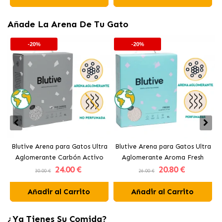
Añade La Arena De Tu Gato
-20%
-20%
Blutive Arena para Gatos Ultra
Blutive Arena para Gatos Ultra
B
Aglomerante Carbón Activo
Aglomerante Aroma Fresh
24
.00 €
20
.80 €
30.00 €
26.00 €
Añadir al Carrito
Añadir al Carrito
¿Ya Tienes Su Comida?