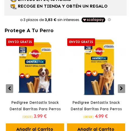
RECOGE EN TIENDA Y OBTÉN UN REGALO
Protege A Tu Perro
ENVÍO GRATIS
ENVÍO GRATIS
Pedigree Dentastix Snack
Pedigree Dentastix Snack
Dental Barritas Para Perros
Dental Barritas Para Perros
3
.99 €
4
.99 €
Medianos 10-25 kg
Grandes +25 kg
(DESDE)
(DESDE)
Añadir al Carrito
Añadir al Carrito