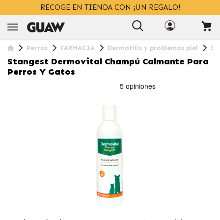
ENVÍOS GRATIS
RECOGE EN TIENDA CON ¡UN REGALO!
> 39€
EN 24/48H
+ INFO
Perros
FARMACIA
Dermatitis y problemas piel
St
Stangest Dermovital Champú Calmante Para
Perros Y Gatos