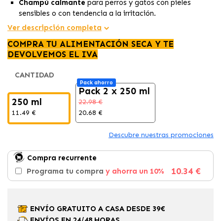
Champú calmante
para perros y gatos con pieles
sensibles o con tendencia a la irritación.
Fórmula con aloe vera, avena y betula alba
de acción
Ver descripción completa
hidratante y antiinflamatoria.
COMPRA TU ALIMENTACIÓN SECA Y TE
Ideal como apoyo dermatológico
en casos de
DEVOLVEMOS EL IVA
prurito, dermatitis o alergias.
CANTIDAD
Pack ahorro
Pack 2 x 250 ml
250 ml
22.98 €
11.49 €
20.68 €
Descubre nuestras promociones
Compra recurrente
10.34 €
Programa tu compra
y ahorra un 10%
ENVÍO GRATUITO A CASA DESDE 39€
ENVÍOS EN 24/48 HORAS