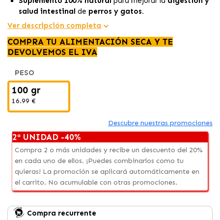
Suplemento 100% natural
para mejorar la
digestión y
salud intestinal
de
perros y gatos.
Ayuda a regular el tránsito intestinal y alivia problemas
Ver descripción completa
como
diarrea y estreñimiento
.
COMPRA TU ALIMENTACIÓN SECA Y TE
Ideal para animales con
estómagos sensibles
o en
DEVOLVEMOS EL IVA
transición a una
dieta natural Barf
.
PESO
100 gr
16.99 €
Descubre nuestras promociones
2ª UNIDAD -40%
Compra 2 o más unidades y recibe un descuento del 20%
en cada uno de ellos. ¡Puedes combinarlos como tu
quieras! La promoción se aplicará automáticamente en
el carrito. No acumulable con otras promociones.
Compra recurrente