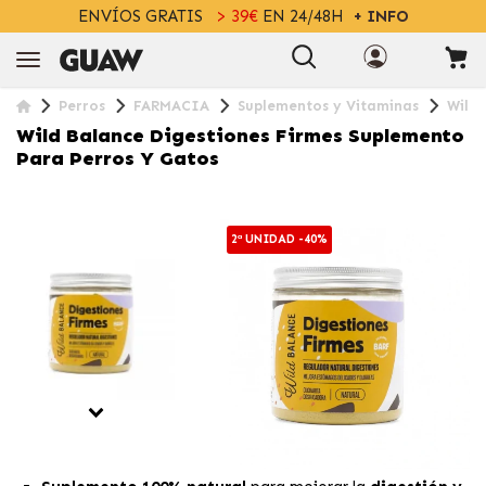
ENVÍOS GRATIS
> 39€
EN 24/48H
+ INFO
Perros
FARMACIA
Suplementos y Vitaminas
Wild 
Wild Balance Digestiones Firmes Suplemento
Para Perros Y Gatos
2ª UNIDAD -40%