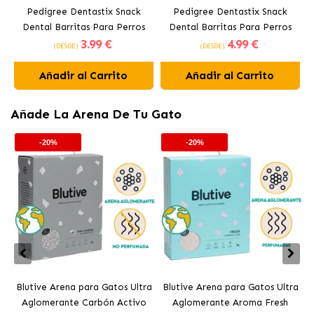
Pedigree Dentastix Snack
Pedigree Dentastix Snack
Dental Barritas Para Perros
Dental Barritas Para Perros
3
.99 €
4
.99 €
Medianos 10-25 kg
Grandes +25 kg
(DESDE)
(DESDE)
Añadir al Carrito
Añadir al Carrito
Añade La Arena De Tu Gato
-20%
-20%
Blutive Arena para Gatos Ultra
Blutive Arena para Gatos Ultra
B
Aglomerante Carbón Activo
Aglomerante Aroma Fresh