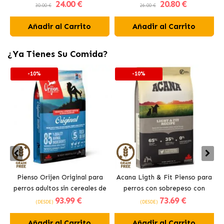
24
.00 €
20
.80 €
30.00 €
26.00 €
Añadir al Carrito
Añadir al Carrito
¿Ya Tienes Su Comida?
-10%
-10%
Pienso Orijen Original para
Acana Ligth & Fit Pienso para
perros adultos sin cereales de
perros con sobrepeso con
93
.99 €
73
.69 €
pollo
pollo fresco
(DESDE)
(DESDE)
Añadir al Carrito
Añadir al Carrito