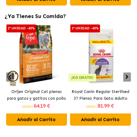
¿Ya Tienes Su Comida?
2ª UNIDAD -40%
2ª UNIDAD -40%
¡KG GRATIS!
Orijen Original Cat pienso
Royal Canin Regular Sterilised
para gatos y gatitos con pollo
37 Pienso Para Gato Adulto
64
.19 €
81
.99 €
Esterilizado
(DESDE)
(DESDE)
Añadir al Carrito
Añadir al Carrito