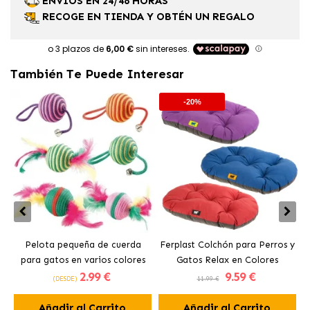
ENVÍOS EN 24/48 HORAS
RECOGE EN TIENDA Y OBTÉN UN REGALO
También Te Puede Interesar
-20%
Pelota pequeña de cuerda
Ferplast Colchón para Perros y
para gatos en varios colores
Gatos Relax en Colores
2
.99 €
9
.59 €
Ferplast
Surtidos
(DESDE)
11.99 €
Añadir al Carrito
Añadir al Carrito