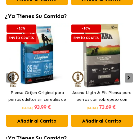
¿Ya Tienes Su Comida?
-10%
-10%
ENVÍO GRATIS
ENVÍO GRATIS
Pienso Orijen Original para
Acana Ligth & Fit Pienso para
perros adultos sin cereales de
perros con sobrepeso con
93
.99 €
73
.69 €
pollo
pollo fresco
(DESDE)
(DESDE)
Añadir al Carrito
Añadir al Carrito
¿Ya Tienes Su Comida?