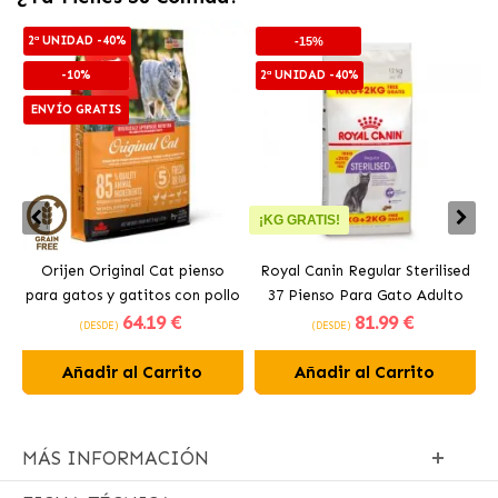
2ª UNIDAD -40%
-15%
-10%
2ª UNIDAD -40%
ENVÍO GRATIS
¡KG GRATIS!
Orijen Original Cat pienso
Royal Canin Regular Sterilised
para gatos y gatitos con pollo
37 Pienso Para Gato Adulto
64
.19 €
81
.99 €
Esterilizado
(DESDE)
(DESDE)
Añadir al Carrito
Añadir al Carrito
MÁS INFORMACIÓN