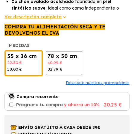
Colchón ovalado acolchado
fabricado en
piel
sintética suave
, ideal como cama independiente o
relleno para
cestas Siesta Deluxe
.
Ver descripción completa
Diseño en color negro
elegante y discreto que aporta
COMPRA TU ALIMENTACIÓN SECA Y TE
calidez, aislamiento térmico
y un toque moderno a
DEVOLVEMOS EL IVA
cualquier espacio.
Disponible en varias tallas
(desde 43×30 cm), lavable
MEDIDAS
a máquina y recomendado para
perros pequeños,
medianos y gatos
frioleros.
55 x 36 cm
78 x 50 cm
22.50 €
40.99 €
18.00 €
32.79 €
Descubre nuestras promociones
Compra recurrente
20.25 €
Programa tu compra
y ahorra un 10%
ENVÍO GRATUITO A CASA DESDE 39€