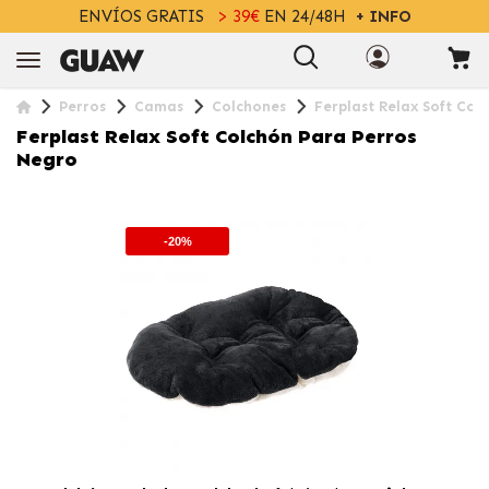
ENVÍOS GRATIS
> 39€
EN 24/48H
+ INFO
Perros
Camas
Colchones
Ferplast Relax Soft Col
Ferplast Relax Soft Colchón Para Perros
Negro
-20%